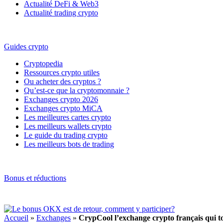
Actualité DeFi & Web3
Actualité trading crypto
Guides crypto
Cryptopedia
Ressources crypto utiles
Ou acheter des cryptos ?
Qu’est-ce que la cryptomonnaie ?
Exchanges crypto 2026
Exchanges crypto MiCA
Les meilleures cartes crypto
Les meilleurs wallets crypto
Le guide du trading crypto
Les meilleurs bots de trading
Bonus et réductions
Accueil
»
Exchanges
»
CrypCool l’exchange crypto français qui to