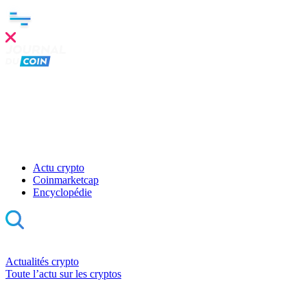
Actu crypto
Coinmarketcap
Encyclopédie
Actualités crypto
Toute l’actu sur les cryptos