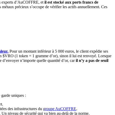
r des experts d’AuCOFFRE, et
il est stocké aux ports francs de
es métaux précieux s’occupe de vérifier les actifs annuellement. Ces
leur.
Pour un montant inférieur à 5 000 euros, le client expédie ses
token $VRO (1 token = 1 gramme d’or), sinon il lui est renvoyé. Lorsque
le d’envoyer n’importe quelle quantité d’or, car
il n’y a pas de seuil
e garde uniques :
t.
itées des infrastructures du
groupe AuCOFFRE
.
 Un niveau de sécurité qui va bien au-delà de la norme.