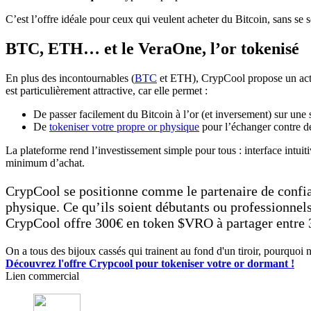
C’est l’offre idéale pour ceux qui veulent acheter du Bitcoin, sans se s
BTC, ETH… et le VeraOne, l’or tokenisé
En plus des incontournables (
BTC
et ETH), CrypCool propose un actif
est particulièrement attractive, car elle permet :
De passer facilement du Bitcoin à l’or (et inversement) sur une 
De
tokeniser votre propre or physique
pour l’échanger contre de
La plateforme rend l’investissement simple pour tous : interface intuiti
minimum d’achat.
CrypCool se positionne comme le partenaire de confianc
physique. Ce qu’ils soient débutants ou professionnels
CrypCool offre 300€ en token $VRO à partager entre 3
On a tous des bijoux cassés qui trainent au fond d'un tiroir, pourquoi n
Découvrez l'offre Crypcool pour tokeniser votre or dormant !
Lien commercial