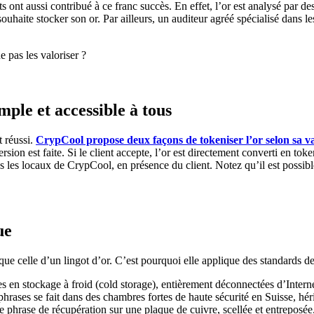
outs ont aussi contribué à ce franc succès. En effet, l’or est analysé pa
ouhaite stocker son or. Par ailleurs, un
auditeur agréé spécialisé dans l
e pas les valoriser ?
ple et accessible à tous
t réussi.
CrypCool propose deux façons de tokeniser l’or selon sa va
ersion est faite. Si le client accepte, l’or est directement converti en 
ans les locaux de CrypCool, en présence du client. Notez qu’il est possib
ue
que celle d’un lingot d’or. C’est pourquoi elle applique des standards d
s en stockage à froid (cold storage), entièrement déconnectées d’Interne
hrases se fait dans des chambres fortes de haute sécurité en Suisse, hér
hrase de récupération sur une plaque de cuivre, scellée et entreposée.