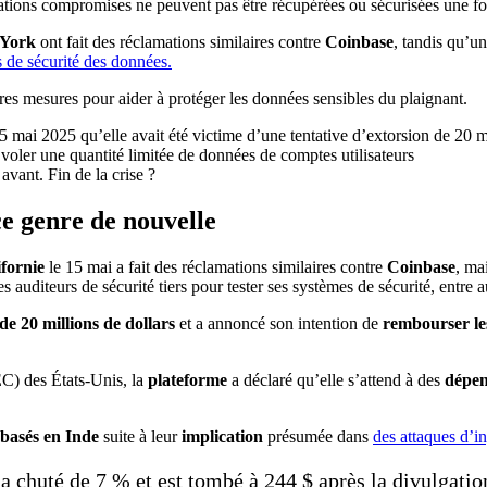
ations compromises ne peuvent pas être récupérées ou sécurisées une fo
 York
ont fait des réclamations similaires contre
Coinbase
, tandis qu’un
 de sécurité des données.
s mesures pour aider à protéger les données sensibles du plaignant.
vant. Fin de la crise ?
e genre de nouvelle
ifornie
le 15 mai a fait des réclamations similaires contre
Coinbase
, ma
s auditeurs de sécurité tiers pour tester ses systèmes de sécurité, entre
de 20 millions de dollars
et a annoncé son intention de
rembourser les
C) des États-Unis, la
plateforme
a déclaré qu’elle s’attend à des
dépen
basés en Inde
suite à leur
implication
présumée dans
des attaques d’in
 chuté de 7 % et est tombé à 244 $ après la divulgation