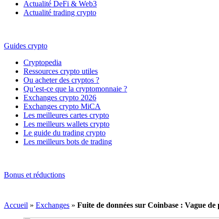
Actualité DeFi & Web3
Actualité trading crypto
Guides crypto
Cryptopedia
Ressources crypto utiles
Ou acheter des cryptos ?
Qu’est-ce que la cryptomonnaie ?
Exchanges crypto 2026
Exchanges crypto MiCA
Les meilleures cartes crypto
Les meilleurs wallets crypto
Le guide du trading crypto
Les meilleurs bots de trading
Bonus et réductions
Accueil
»
Exchanges
»
Fuite de données sur Coinbase : Vague de p