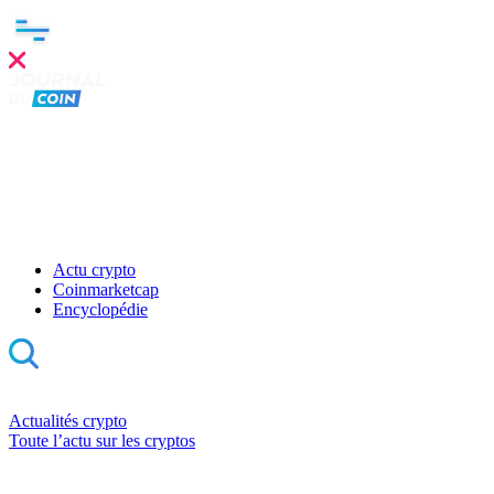
Actu crypto
Coinmarketcap
Encyclopédie
Actualités crypto
Toute l’actu sur les cryptos