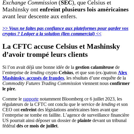
Exchange Commission
(
SEC
), que Celsius et
Mashinsky ont
enfreint plusieurs lois américaines
avant leur descente aux enfers.
>> Vous ne faites pas confiance aux plateformes pour garder vos
cryptos ? Ledger a la solution (lien commercial) <<
La CFTC accuse Celsius et Mashinsky
d’avoir trompé leurs clients
Si l’on avait déjà une bonne idée de la
gestion calamiteuse
de
l’entreprise de
lending
crypto
Celsius
, et que son (ex-)patron
Alex
Mashinsky, accusés de fraudes
, les résultats d’une enquête de la
Commodity Futures Trading Commission
viennent nous
confirmer
le pire
.
Comme le
rapporte
notamment Bloomberg ce 6 juillet 2023, les
régulateurs de la CFTC ont conclu que le service de
lending
et son
CEO ont
enfreint
des législations américaines bien avant que
l’entreprise ne tombe en faillite. L’agence de surveillance financière
US pourrait ainsi déposer un dossier de
plainte
devant un tribunal
fédéral
dès ce mois de juillet
.