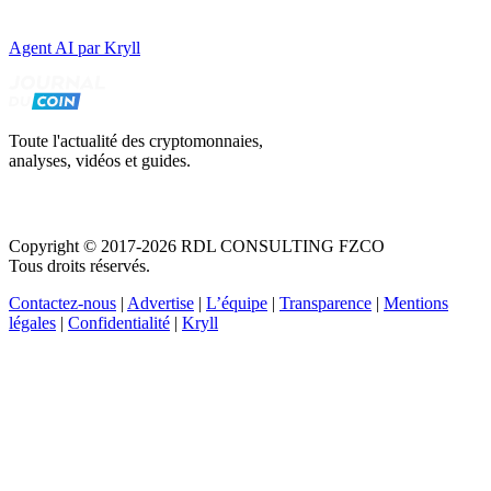
Agent AI par Kryll
Toute l'actualité des cryptomonnaies,
analyses, vidéos et guides.
Copyright © 2017-2026 RDL CONSULTING FZCO
Tous droits réservés.
Contactez-nous
|
Advertise
|
L’équipe
|
Transparence
|
Mentions
légales
|
Confidentialité
|
Kryll
Recevez votre guide PDF complet de 39 pages
Comment débuter dans les cryptos en 2026
Recevoir
Oui, j'accepte de recevoir des emails selon votre