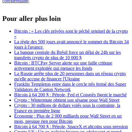
confidentialité
.
Pour aller plus loin
Bitcoin : « Les clés privées sont le péché originel de la crypto
»
La règle des 500 jours avait annoncé le sommet du Bitcoin 34
jours à l'avance
La banque centrale du Brésil force un délai de 24h sur les
transferts crypto de plus de 10 000 $
Bitcoin : BTCPay Server alerte sur une faille critique
activement exploitée qui menace les fonds
La Russie arrête plus de 20 personnes dans un réseau crypto
qu'elle accuse de financer l'Ukraine
Franklin Templeton entre dans le cercle très fermé des Super
Validators de Canton Network
Bitcoin à 64 200 $ : Pétrole, Fed et Congrès figent le marché
Crypto : Wintermute obtient son sésame pour Wall Street
Crypto : 30 millions de dollars volés sous la contrainte, la
France en première ligne
Économie : Plus de 2 000 milliards pour Wall Street en un
mois, presque rien pour Bitcoin
Bitcoin à 64 700 $ : Pétrole, SpaceX et altcoins sous pression
Crypto US : Un ex-policier braque un adolescent et prend