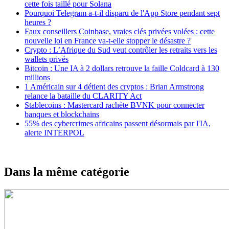
cette fois taillé pour Solana
Pourquoi Telegram a-t-il disparu de l'App Store pendant sept
heures ?
Faux conseillers Coinbase, vraies clés privées volées : cette
nouvelle loi en France va-t-elle stopper le désastre ?
Crypto : L’Afrique du Sud veut contrôler les retraits vers les
wallets privés
Bitcoin : Une IA à 2 dollars retrouve la faille Coldcard à 130
millions
1 Américain sur 4 détient des cryptos : Brian Armstrong
relance la bataille du CLARITY Act
Stablecoins : Mastercard rachète BVNK pour connecter
banques et blockchains
55% des cybercrimes africains passent désormais par l'IA,
alerte INTERPOL
Dans la même catégorie