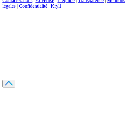
Contactez-nous
|
Advertise
|
L’équipe
|
Transparence
|
Mentions
légales
|
Confidentialité
|
Kryll
Recevez votre guide PDF complet de 39 pages
Comment débuter dans les cryptos en 2026
Recevoir
Oui, j'accepte de recevoir des emails selon votre
politique de confidentialité
.