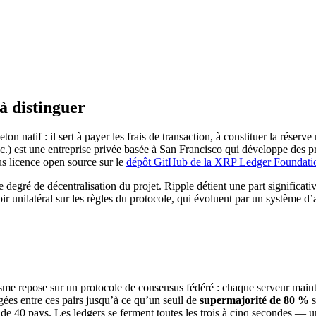
à distinguer
jeton natif : il sert à payer les frais de transaction, à constituer la rése
c.) est une entreprise privée basée à San Francisco qui développe des p
ous licence open source sur le
dépôt GitHub de la XRP Ledger Foundati
e degré de décentralisation du projet. Ripple détient une part significati
ir unilatéral sur les règles du protocole, qui évoluent par un système
sme repose sur un protocole de consensus fédéré : chaque serveur main
gées entre ces pairs jusqu’à ce qu’un seuil de
supermajorité de 80 %
s
 de 40 pays. Les ledgers se ferment toutes les trois à cinq secondes — 