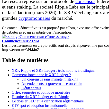
Le réseau repose sur un protocole de
consensus
fédéré
et sans staking. La société Ripple Labs est le principa
de la rédaction (mars 2026), le XRP s’échange aux al
grandes
cryptomonnaies
du marché.
Ce contenu éducatif vous est proposé par eToro, avec une offre exclus
de débuter avec un avantage dès l’inscription.
Commencer sur eToro
Les investissements en crypto-actifs sont risqués et peuvent ne pas conv
https://etoro.tw/3PI44nZ
Table des matières
XRP, Ripple et XRP Ledger : trois notions à distinguer
Comment fonctionne le XRP Ledger ?
Un consensus sans minage ni staking
Amendements et gouvernance on-chain
Débit et frais
Offre, séquestre et politique monétaire
Histoire du XRP Ledger et de Ripple
Le dossier SEC et la clarification réglementaire
ETF spot et adoption institutionnelle