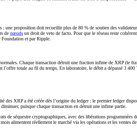
 une proposition doit recueillir plus de 80 % de soutien des validateu
urs de
nœuds
un droit de veto de facto. Pour que le réseau reste cohére
r Foundation et par Ripple.
ormales. Chaque transaction détruit une fraction infime de XRP (le frai
l’offre totale au fil du temps. En laboratoire, le débit a dépassé 3 400 T
lité des XRP a été créée dès l’origine du ledger : le premier ledger disp
e diminuer, puisque chaque transaction en détruit une infime partie.
ats de séquestre cryptographiques, avec des libérations programmées 
 mois alimentent réellement le marché via les opérations et les ventes d