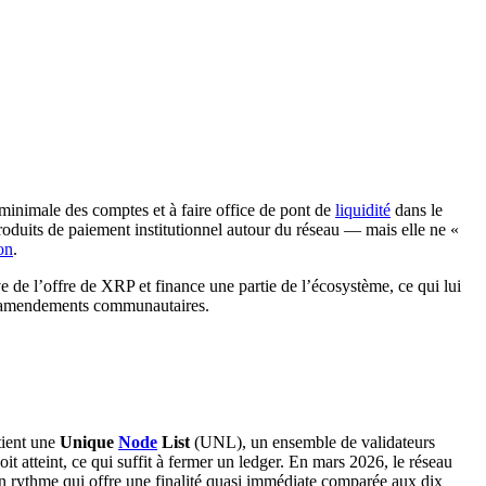
rve minimale des comptes et à faire office de pont de
liquidité
dans le
roduits de paiement institutionnel autour du réseau — mais elle ne «
on
.
ve de l’offre de XRP et finance une partie de l’écosystème, ce qui lui
 d’amendements communautaires.
tient une
Unique
Node
List
(UNL), un ensemble de validateurs
oit atteint, ce qui suffit à fermer un ledger. En mars 2026, le réseau
un rythme qui offre une finalité quasi immédiate comparée aux dix