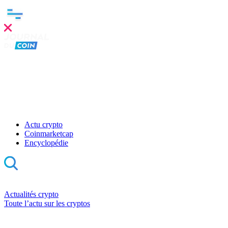
Actu crypto
Coinmarketcap
Encyclopédie
Actualités crypto
Toute l’actu sur les cryptos