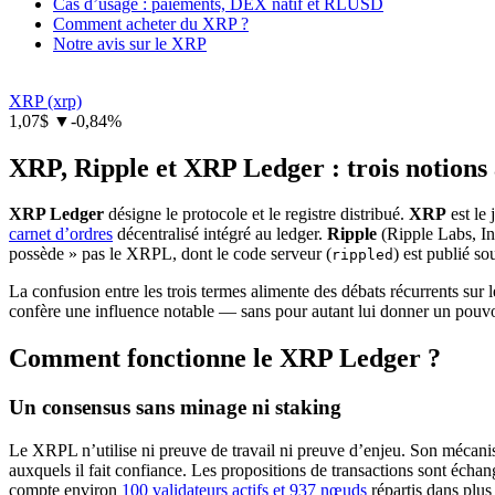
Cas d’usage : paiements, DEX natif et RLUSD
Comment acheter du XRP ?
Notre avis sur le XRP
XRP
(xrp)
1,07$
▼
-0,84%
XRP, Ripple et XRP Ledger : trois notions 
XRP Ledger
désigne le protocole et le registre distribué.
XRP
est le 
carnet d’ordres
décentralisé intégré au ledger.
Ripple
(Ripple Labs, In
possède » pas le XRPL, dont le code serveur (
) est publié s
rippled
La confusion entre les trois termes alimente des débats récurrents sur l
confère une influence notable — sans pour autant lui donner un pouvo
Comment fonctionne le XRP Ledger ?
Un consensus sans minage ni staking
Le XRPL n’utilise ni preuve de travail ni preuve d’enjeu. Son mécani
auxquels il fait confiance. Les propositions de transactions sont échan
compte environ
100 validateurs actifs et 937 nœuds
répartis dans plus