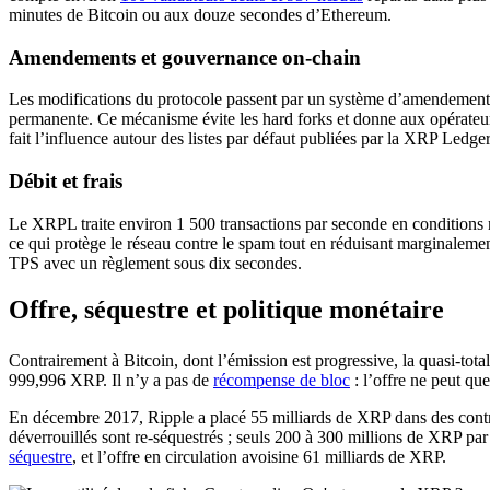
minutes de Bitcoin ou aux douze secondes d’Ethereum.
Amendements et gouvernance on-chain
Les modifications du protocole passent par un système d’amendements :
permanente. Ce mécanisme évite les hard forks et donne aux opérate
fait l’influence autour des listes par défaut publiées par la XRP Ledge
Débit et frais
Le XRPL traite environ 1 500 transactions par seconde en conditions n
ce qui protège le réseau contre le spam tout en réduisant marginalement 
TPS avec un règlement sous dix secondes.
Offre, séquestre et politique monétaire
Contrairement à Bitcoin, dont l’émission est progressive, la quasi-tota
999,996 XRP. Il n’y a pas de
récompense de bloc
: l’offre ne peut qu
En décembre 2017, Ripple a placé 55 milliards de XRP dans des contr
déverrouillés sont re-séquestrés ; seuls 200 à 300 millions de XRP par
séquestre
, et l’offre en circulation avoisine 61 milliards de XRP.