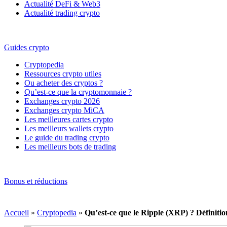
Actualité DeFi & Web3
Actualité trading crypto
Guides crypto
Cryptopedia
Ressources crypto utiles
Ou acheter des cryptos ?
Qu’est-ce que la cryptomonnaie ?
Exchanges crypto 2026
Exchanges crypto MiCA
Les meilleures cartes crypto
Les meilleurs wallets crypto
Le guide du trading crypto
Les meilleurs bots de trading
Bonus et réductions
Accueil
»
Cryptopedia
»
Qu’est-ce que le Ripple (XRP) ? Définiti