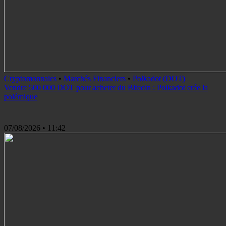
Cryptomonnaies
•
Marchés Financiers
•
Polkadot (DOT)
Vendre 500 000 DOT pour acheter du Bitcoin : Polkadot crée la
polémique
07/08/2026
• 11:42