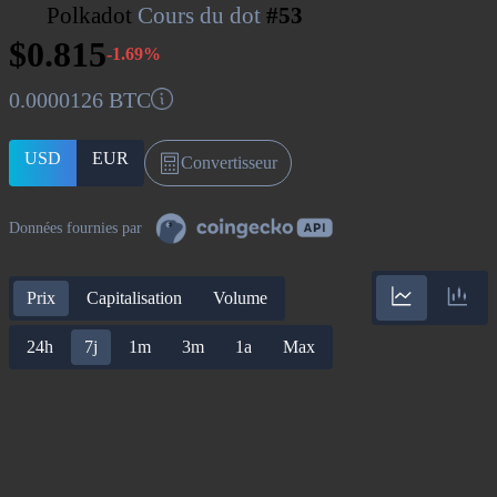
Polkadot
Cours du dot
#53
$0.815
-1.69%
0.0000126 BTC
USD
EUR
Convertisseur
Données fournies par
Prix
Capitalisation
Volume
24h
7j
1m
3m
1a
Max