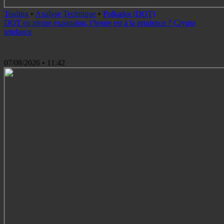
Trading
•
Analyse Technique
•
Polkadot (DOT)
DOT en pleine expansion, l’heure est à la prudence ? Crypto
tendance
07/08/2026
• 11:42