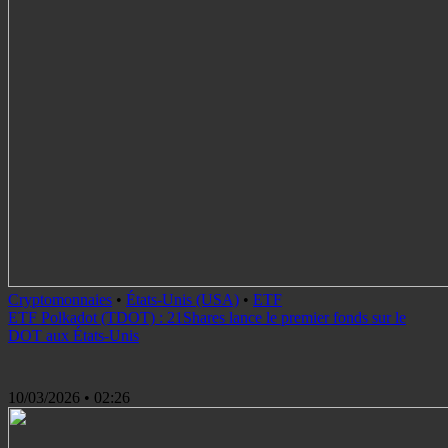
Cryptomonnaies
•
États-Unis (USA)
•
ETF
ETF Polkadot (TDOT) : 21Shares lance le premier fonds sur le
DOT aux États-Unis
10/03/2026
• 02:26