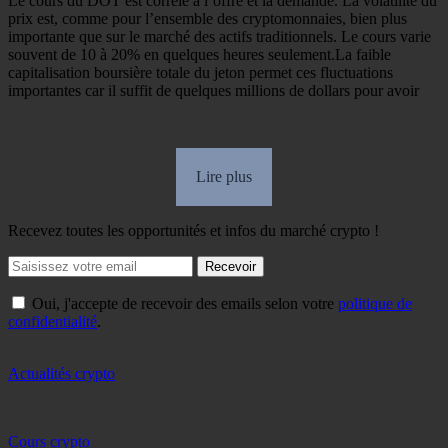
Le cours du DOT est corrélé à l’offre et la demande.
La volatilité du
prix est, comme pour l’ensemble des cryptomonnaies, bien plus
importante que sur le marché des actifs traditionnels. Le cours varie
souvent de 10 à 20% en quelques heures seulement.
La faible
capitalisation boursière totale du jeton permet ces fluctuations
importantes car il suffit de quelques millions de dollars pour avoir
Lire plus
Recevez toutes les opportunités et infos du marché crypto !
Recevoir
Oui, j'accepte de recevoir des emails selon votre
politique de
confidentialité
.
Actualités crypto
Cours crypto