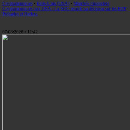
Cryptomonnaies
•
États-Unis (USA)
•
Marchés Financiers
Cryptomonnaies aux USA : La SEC retarde sa décision sur les ETF
Polkadot et Hedera
07/08/2026
• 11:42