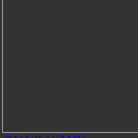
Cryptomonnaies
•
Hacks
•
Polkadot (DOT)