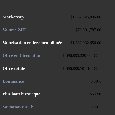
Marketcap
$
1,382,925,896.00
Volume 24H
$
79,001,787.00
Valorisation entièrement diluée
$
1,382,932,656.00
Offre en Circulation
1,696,883,320.60
DOT
Offre totale
1,696,889,701.10
DOT
Dominance
0.00
%
Plus haut historique
$
54.98
Variation sur 1h
0.00
%