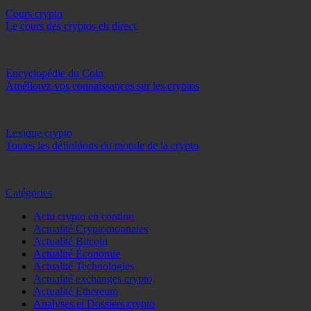
Cours crypto
Le cours des cryptos en direct
Encyclopédie du Coin
Améliorez vos connaissances sur les cryptos
Lexique crypto
Toutes les définitions du monde de la crypto
Catégories
Actu crypto en continu
Actualité Cryptomonnaies
Actualité Bitcoin
Actualité Économie
Actualité Technologies
Actualité exchanges crypto
Actualité Ethereum
Analyses et Dossiers crypto