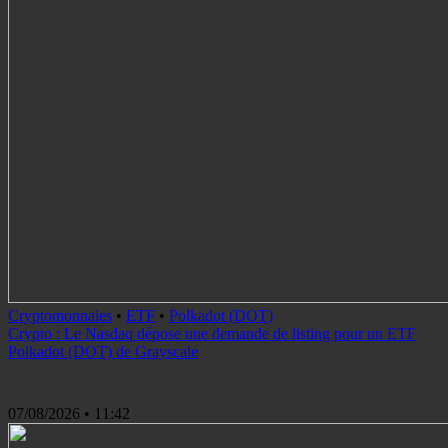
Cryptomonnaies
•
ETF
•
Polkadot (DOT)
Crypto : Le Nasdaq dépose une demande de listing pour un ETF
Polkadot (DOT) de Grayscale
07/08/2026
• 11:42