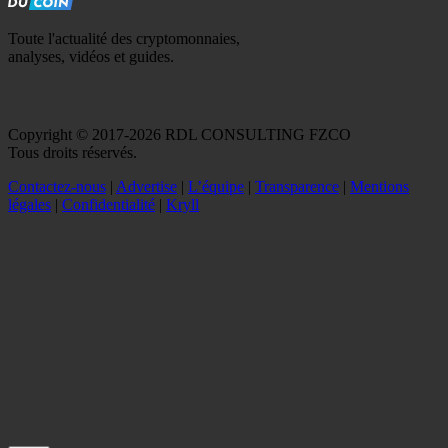
Toute l'actualité des cryptomonnaies,
analyses, vidéos et guides.
Copyright © 2017-2026 RDL CONSULTING FZCO
Tous droits réservés.
Contactez-nous
|
Advertise
|
L’équipe
|
Transparence
|
Mentions
légales
|
Confidentialité
|
Kryll
Recevez votre guide PDF complet de 39 pages
Comment débuter dans les cryptos en 2026
Recevoir
Oui, j'accepte de recevoir des emails selon votre
politique de confidentialité
.