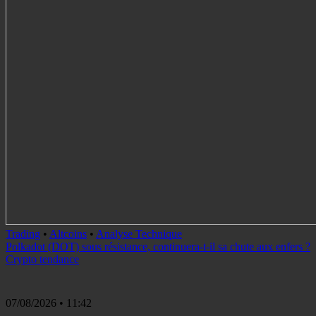
Trading
•
Altcoins
•
Analyse Technique
Polkadot (DOT) sous résistance, continuera-t-il sa chute aux enfers ?
Crypto tendance
07/08/2026
• 11:42