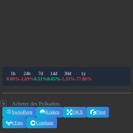
1h
24h
7d
14d
30d
1y
0.00%
-1.69%
6.51%
0.65%
-1.33%
-77.86%
Acheter des Polkadots
SwissBorg
Kraken
OKX
Finst
eToro
Coinbase