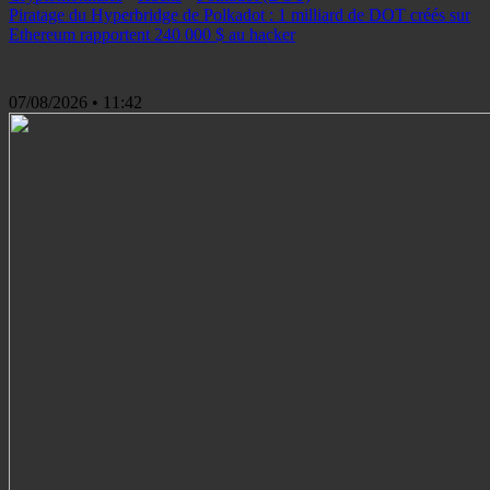
Piratage du Hyperbridge de Polkadot : 1 milliard de DOT créés sur
Ethereum rapportent 240 000 $ au hacker
07/08/2026
• 11:42