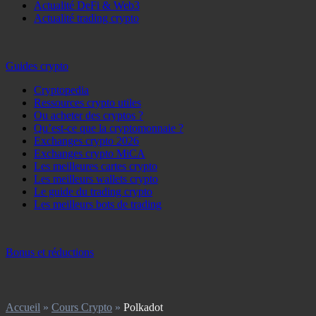
Actualité DeFi & Web3
Actualité trading crypto
Guides crypto
Cryptopedia
Ressources crypto utiles
Ou acheter des cryptos ?
Qu’est-ce que la cryptomonnaie ?
Exchanges crypto 2026
Exchanges crypto MiCA
Les meilleures cartes crypto
Les meilleurs wallets crypto
Le guide du trading crypto
Les meilleurs bots de trading
Bonus et réductions
Accueil
»
Cours Crypto
»
Polkadot