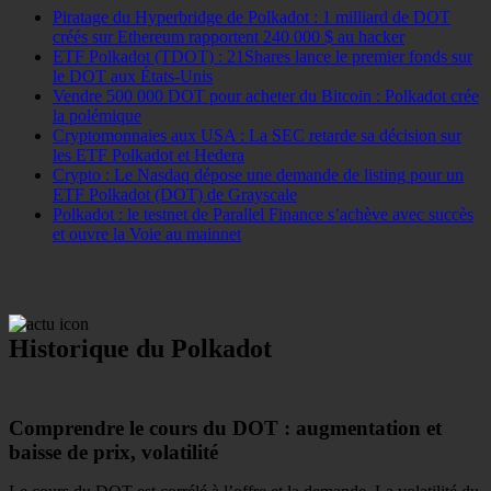
Piratage du Hyperbridge de Polkadot : 1 milliard de DOT
créés sur Ethereum rapportent 240 000 $ au hacker
ETF Polkadot (TDOT) : 21Shares lance le premier fonds sur
le DOT aux États-Unis
Vendre 500 000 DOT pour acheter du Bitcoin : Polkadot crée
la polémique
Cryptomonnaies aux USA : La SEC retarde sa décision sur
les ETF Polkadot et Hedera
Crypto : Le Nasdaq dépose une demande de listing pour un
ETF Polkadot (DOT) de Grayscale
Polkadot : le testnet de Parallel Finance s’achève avec succès
et ouvre la Voie au mainnet
Historique du Polkadot
Comprendre le cours du DOT : augmentation et
baisse de prix, volatilité