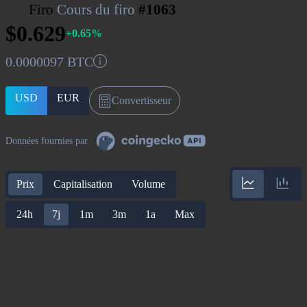
Firo
Cours du firo
#1063
$0.629
+0.65%
0.0000097 BTC
USD
EUR
Convertisseur
Données fournies par
Prix
Capitalisation
Volume
24h
7j
1m
3m
1a
Max