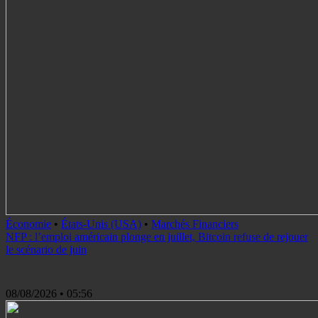
Économie
•
États-Unis (USA)
•
Marchés Financiers
NFP : l’emploi américain plonge en juillet, Bitcoin refuse de rejouer
le scénario de juin
08/08/2026
• 05:56