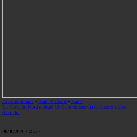
Cryptomonnaies
•
Asie - Océanie
•
Hacks
La Corée du Nord a piraté 1640 entreprises via de fausses offres
d’emploi
08/08/2026
• 05:56