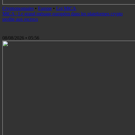
Cryptomonnaies
•
Europe
•
Loi MiCA
MiCA : Le grand ménage européen dans les plateformes crypto
profite aux escrocs
08/08/2026
• 05:56