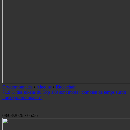
Cryptomonnaies
•
Altcoins
•
Blockchain
71,9 % des tokens du Top 100 sont morts : combien de temps survit
une cryptomonnaie ?
08/08/2026
• 05:56