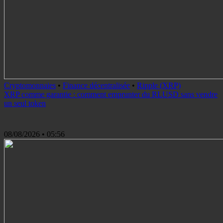
Cryptomonnaies
•
Finance décentralisée
•
Ripple (XRP)
XRP comme garantie : comment emprunter du RLUSD sans vendre
un seul token
08/08/2026
• 05:56