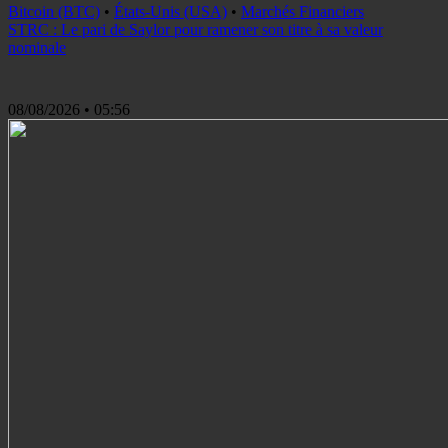
Bitcoin (BTC)
•
États-Unis (USA)
•
Marchés Financiers
STRC : Le pari de Saylor pour ramener son titre à sa valeur
nominale
08/08/2026
• 05:56