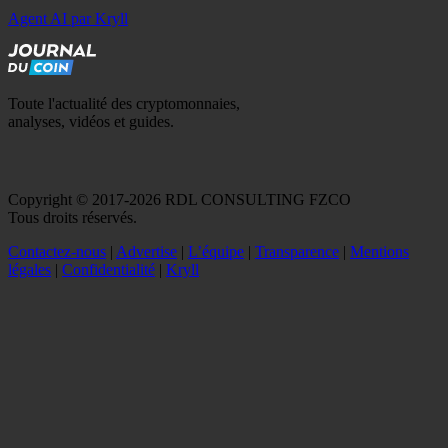
Agent AI par Kryll
Toute l'actualité des cryptomonnaies,
analyses, vidéos et guides.
Copyright © 2017-2026 RDL CONSULTING FZCO
Tous droits réservés.
Contactez-nous
|
Advertise
|
L’équipe
|
Transparence
|
Mentions
légales
|
Confidentialité
|
Kryll
Recevez votre guide PDF complet de 39 pages
Comment débuter dans les cryptos en 2026
Recevoir
Oui, j'accepte de recevoir des emails selon votre
politique de confidentialité
.