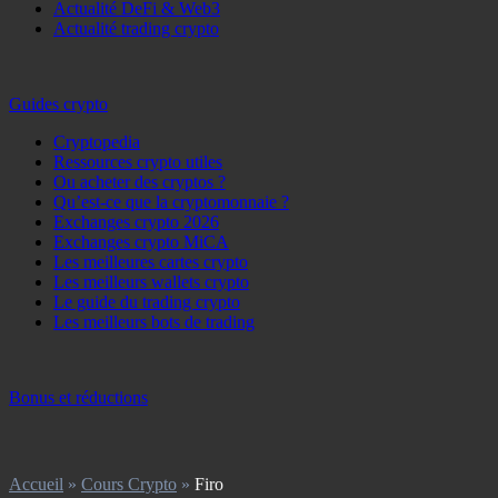
Actualité DeFi & Web3
Actualité trading crypto
Guides crypto
Cryptopedia
Ressources crypto utiles
Ou acheter des cryptos ?
Qu’est-ce que la cryptomonnaie ?
Exchanges crypto 2026
Exchanges crypto MiCA
Les meilleures cartes crypto
Les meilleurs wallets crypto
Le guide du trading crypto
Les meilleurs bots de trading
Bonus et réductions
Accueil
»
Cours Crypto
»
Firo