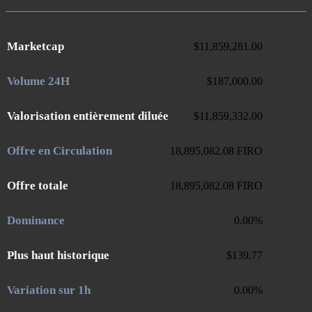
Marketcap
$
11,859,281.00
Volume 24H
$
187,000.00
Valorisation entièrement diluée
$
11,859,332.00
Offre en Circulation
18,895,082.08
FIRO
Offre totale
18,895,082.08
FIRO
Dominance
0.00
%
Plus haut historique
$
139.77
Variation sur 1h
0.00
%