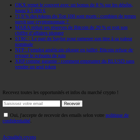
OKX remet le couvert avec un bonus de 8 % sur les dépôts,
jusqu’à 5 000 €
71,9 % des tokens du Top 100 sont morts : combien de temps
survit une cryptomonnaie ?
MARA réduit ses réserves de Bitcoin de 29 % et voit son
chiffre d’affaires plonger
STRC : Le pari de Saylor pour ramener son titre à sa valeur
nominale
NFP : l’emploi américain plonge en juillet, Bitcoin refuse de
rejouer le scénario de juin
XRP comme garantie : comment emprunter du RLUSD sans
vendre un seul token
Recevez toutes les opportunités et infos du marché crypto !
Recevoir
Oui, j'accepte de recevoir des emails selon votre
politique de
confidentialité
.
Actualités crypto