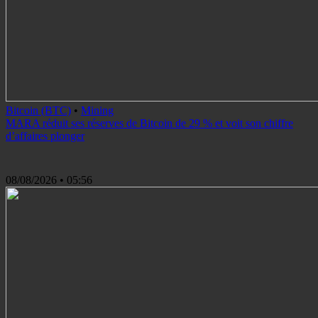
Bitcoin (BTC)
•
Mining
MARA réduit ses réserves de Bitcoin de 29 % et voit son chiffre
d’affaires plonger
08/08/2026
• 05:56