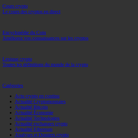
Cours crypto
Le cours des cryptos en direct
Encyclopédie du Coin
Améliorez vos connaissances sur les cryptos
Lexique crypto
Toutes les définitions du monde de la crypto
Catégories
Actu crypto en continu
Actualité Cryptomonnaies
Actualité Bitcoin
Actualité Économie
Actualité Technologies
Actualité exchanges crypto
Actualité Ethereum
Analyses et Dossiers crypto