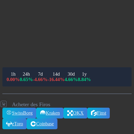
1h
24h
7d
14d
30d
1y
0.00%
0.65%
-4.66%
-16.44%
4.66%
8.84%
Acheter des Firos
SwissBorg
Kraken
OKX
Finst
eToro
Coinbase