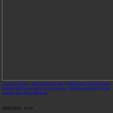
Cryptomonnaies
•
Marchés Financiers
•
Régulation Cryptomonnaie
Poutine signe la première loi crypto russe : Bitcoin autorisé à l’achat,
toujours interdit au paiement
06/08/2026
• 11:26