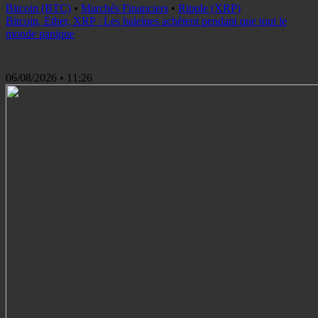
Bitcoin (BTC)
•
Marchés Financiers
•
Ripple (XRP)
Bitcoin, Ether, XRP : Les baleines achètent pendant que tout le
monde panique
06/08/2026
• 11:26