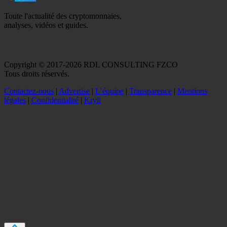
Toute l'actualité des cryptomonnaies,
analyses, vidéos et guides.
Copyright © 2017-2026 RDL CONSULTING FZCO
Tous droits réservés.
Contactez-nous
|
Advertise
|
L’équipe
|
Transparence
|
Mentions
légales
|
Confidentialité
|
Kryll
Recevez votre guide PDF complet de 39 pages
Comment débuter dans les cryptos en 2026
Recevoir
Oui, j'accepte de recevoir des emails selon votre
politique de confidentialité
.