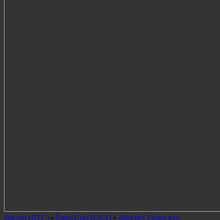
Bitcoin (BTC)
•
États-Unis (USA)
•
Marchés Financiers