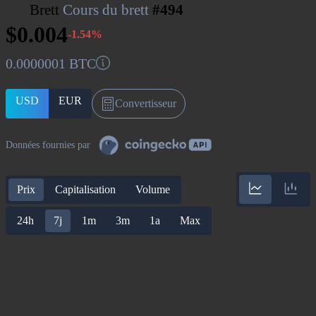
Brett
Cours du brett
#494
$0.004
-1.54%
0.0000001 BTC
USD
EUR
Convertisseur
Données fournies par
Prix
Capitalisation
Volume
24h
7j
1m
3m
1a
Max