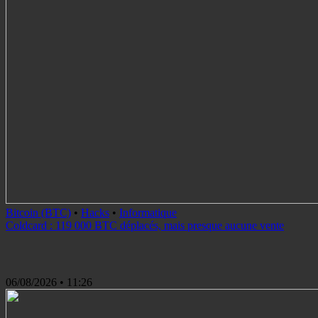
Bitcoin (BTC)
•
Hacks
•
Informatique
Coldcard : 119 000 BTC déplacés, mais presque aucune vente
06/08/2026
• 11:26