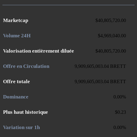
Marketcap
$
40,805,720.00
Volume 24H
$
4,969,040.00
Valorisation entièrement diluée
$
40,805,720.00
Offre en Circulation
9,909,605,003.04
BRETT
Offre totale
9,909,605,003.04
BRETT
Dominance
0.00
%
Plus haut historique
$
0.23
Variation sur 1h
0.00
%