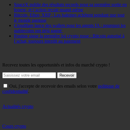
SpaceX publie des résultats records pour sa première sortie en
bourse, et l’action recule quand même
Bitcoin, Ether, XRP : Les baleines achètent pendant que tout
le monde panique
Cloudflare lance des wallets pour les agents IA : pourquoi les
stablecoins ont déjà gagné
Poutine signe la première loi crypto russe : Bitcoin autorisé à
l’achat, toujours interdit au paiement
Recevez toutes les opportunités et infos du marché crypto !
Recevoir
Oui, j'accepte de recevoir des emails selon votre
politique de
confidentialité
.
Actualités crypto
Cours crypto