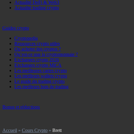
Actualité DeFi & Web3
Actualité trading crypto
Guides crypto
Cryptopedia
Ressources crypto utiles
Ou acheter des cryptos ?
Qu’est-ce que la cryptomonnaie ?
Exchanges crypto 2026
Exchanges crypto MiCA
Les meilleures cartes crypto
Les meilleurs wallets crypto
Le guide du trading crypto
Les meilleurs bots de trading
Bonus et réductions
Accueil
»
Cours Crypto
»
Brett