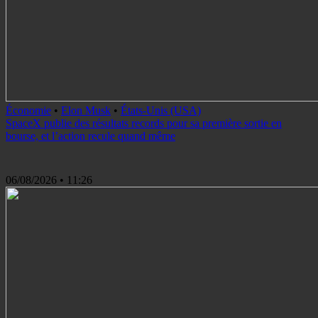
Économie
•
Elon Musk
•
États-Unis (USA)
SpaceX publie des résultats records pour sa première sortie en
bourse, et l’action recule quand même
06/08/2026
• 11:26