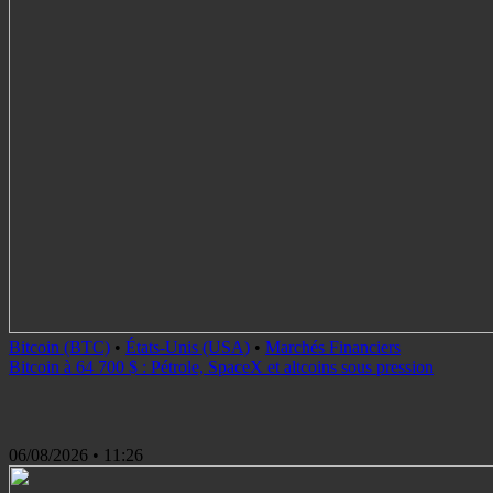
Bitcoin (BTC)
•
États-Unis (USA)
•
Marchés Financiers
Bitcoin à 64 700 $ : Pétrole, SpaceX et altcoins sous pression
06/08/2026
• 11:26