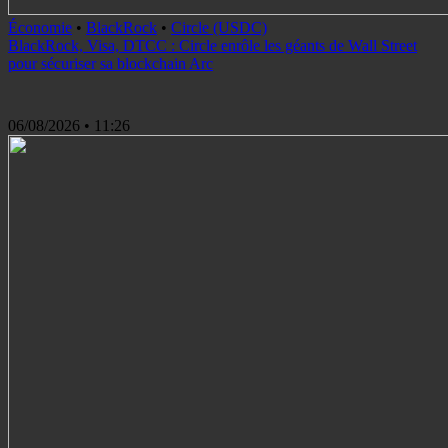
Économie
•
BlackRock
•
Circle (USDC)
BlackRock, Visa, DTCC : Circle enrôle les géants de Wall Street
pour sécuriser sa blockchain Arc
06/08/2026
• 11:26