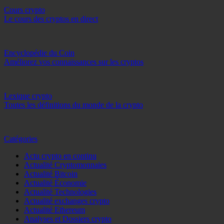
Cours crypto
Le cours des cryptos en direct
Encyclopédie du Coin
Améliorez vos connaissances sur les cryptos
Lexique crypto
Toutes les définitions du monde de la crypto
Catégories
Actu crypto en continu
Actualité Cryptomonnaies
Actualité Bitcoin
Actualité Économie
Actualité Technologies
Actualité exchanges crypto
Actualité Ethereum
Analyses et Dossiers crypto