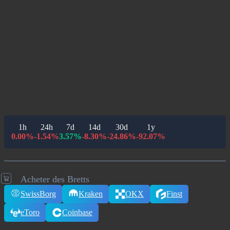
1h
24h
7d
14d
30d
1y
0.00%
-1.54%
3.57%
-8.30%
-24.86%
-92.07%
Acheter des Bretts
SwissBorg
Kraken
OKX
Finst
eToro
Coinbase