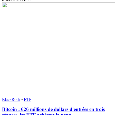
BlackRock
•
ETF
Bitcoin : 626 millions de dollars d'entrées en trois
séances, les ETF achètent la peur