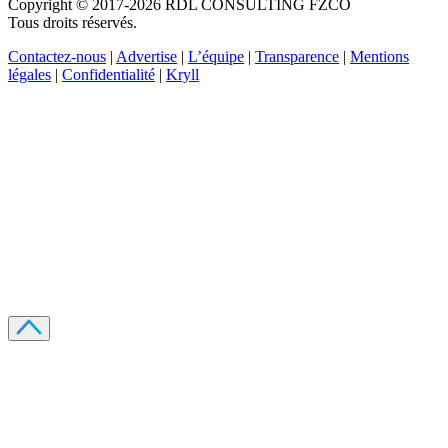
Copyright © 2017-2026 RDL CONSULTING FZCO
Tous droits réservés.
Contactez-nous
|
Advertise
|
L’équipe
|
Transparence
|
Mentions
légales
|
Confidentialité
|
Kryll
Recevez votre guide PDF complet de 39 pages
Comment débuter dans les cryptos en 2026
Recevoir
Oui, j'accepte de recevoir des emails selon votre
politique de confidentialité
.