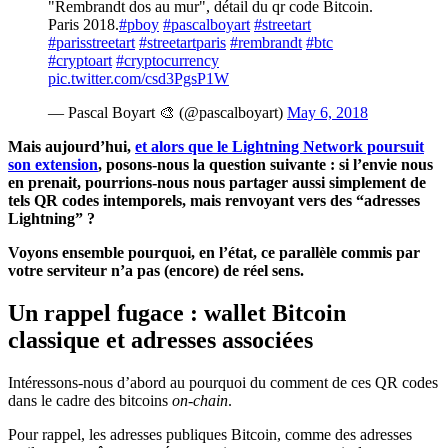
"Rembrandt dos au mur", détail du qr code Bitcoin.
Paris 2018.
#pboy
#pascalboyart
#streetart
#parisstreetart
#streetartparis
#rembrandt
#btc
#cryptoart
#cryptocurrency
pic.twitter.com/csd3PgsP1W
— Pascal Boyart 🎨 (@pascalboyart)
May 6, 2018
Mais aujourd’hui,
et alors que le Lightning Network poursuit
son extension
, posons-nous la question suivante : si l’envie nous
en prenait, pourrions-nous nous partager aussi simplement de
tels QR codes intemporels, mais renvoyant vers des “adresses
Lightning” ?
Voyons ensemble pourquoi, en l’état, ce parallèle commis par
votre serviteur n’a pas (encore) de réel sens.
Un rappel fugace : wallet Bitcoin
classique et adresses associées
Intéressons-nous d’abord au pourquoi du comment de ces QR codes
dans le cadre des bitcoins
on-chain
.
Pour rappel, les adresses publiques Bitcoin, comme des adresses