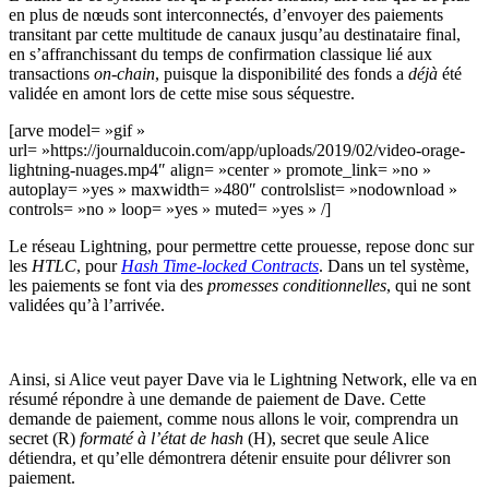
en plus de nœuds sont interconnectés, d’envoyer des paiements
transitant par cette multitude de canaux jusqu’au destinataire final,
en s’affranchissant du temps de confirmation classique lié aux
transactions
on-chain
, puisque la disponibilité des fonds a
déjà
été
validée en amont lors de cette mise sous séquestre.
[arve model= »gif »
url= »https://journalducoin.com/app/uploads/2019/02/video-orage-
lightning-nuages.mp4″ align= »center » promote_link= »no »
autoplay= »yes » maxwidth= »480″ controlslist= »nodownload »
controls= »no » loop= »yes » muted= »yes » /]
Le réseau Lightning, pour permettre cette prouesse, repose donc sur
les
HTLC
, pour
Hash Time-locked Contracts
. Dans un tel système,
les paiements se font via des
promesses conditionnelles
, qui ne sont
validées qu’à l’arrivée.
Ainsi, si Alice veut payer Dave via le Lightning Network, elle va en
résumé répondre à une demande de paiement de Dave. Cette
demande de paiement, comme nous allons le voir, comprendra un
secret (R)
formaté à l’état de hash
(H), secret que seule Alice
détiendra, et qu’elle démontrera détenir ensuite pour délivrer son
paiement.