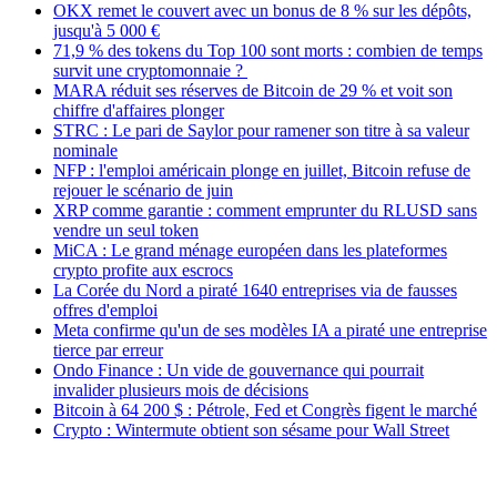
OKX remet le couvert avec un bonus de 8 % sur les dépôts,
jusqu'à 5 000 €
71,9 % des tokens du Top 100 sont morts : combien de temps
survit une cryptomonnaie ?
MARA réduit ses réserves de Bitcoin de 29 % et voit son
chiffre d'affaires plonger
STRC : Le pari de Saylor pour ramener son titre à sa valeur
nominale
NFP : l'emploi américain plonge en juillet, Bitcoin refuse de
rejouer le scénario de juin
XRP comme garantie : comment emprunter du RLUSD sans
vendre un seul token
MiCA : Le grand ménage européen dans les plateformes
crypto profite aux escrocs
La Corée du Nord a piraté 1640 entreprises via de fausses
offres d'emploi
Meta confirme qu'un de ses modèles IA a piraté une entreprise
tierce par erreur
Ondo Finance : Un vide de gouvernance qui pourrait
invalider plusieurs mois de décisions
Bitcoin à 64 200 $ : Pétrole, Fed et Congrès figent le marché
Crypto : Wintermute obtient son sésame pour Wall Street