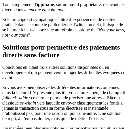
Tout simplement
Tippin.me
, sur un nœud propriétaire, recevant ces
divers dons
là encore
en votre nom
.
Si le principe est sympathique à titre d’expérience et de relative
praticité dans le contexte particulier de Twitter, au delà, il risque de
se heurter ici aussi assez vite au refrain classique du “
Not your keys,
not your coins
”.
Solutions pour permettre des paiements
directs sans facture
Concluons en citant trois autres solutions disponibles ou en
développement qui peuvent venir mitiger les difficultés évoquées ci-
avant.
Si vous avez bien observé les différentes informations contenues
dans la facture LN présenté plus tôt, vous aurez aperçu le champ dit
fallback_addr
: ce dernier permet de préciser une adresse Bitcoin
classique
on-chain
vers laquelle envoyer classiquement les fonds si
jamais la transaction sous sa forme électrisée et instantanée
n’aboutissait pas, pour une raison ou pour une autre. Une solution
de repli, à n’en pas douter, mais qui a le mérite d’exister.
De manière bien plus anecdotique, il est possible pour un utilisateur