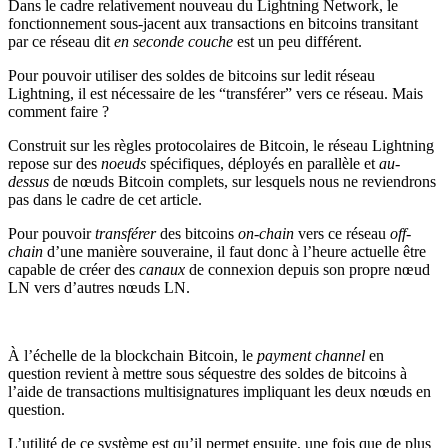
Dans le cadre relativement nouveau du Lightning Network, le
fonctionnement sous-jacent aux transactions en bitcoins transitant
par ce réseau dit
en seconde couche
est un peu différent.
Pour pouvoir utiliser des soldes de bitcoins sur ledit réseau
Lightning, il est nécessaire de les “transférer” vers ce réseau. Mais
comment faire ?
Construit sur les règles protocolaires de Bitcoin, le réseau Lightning
repose sur des
noeuds
spécifiques, déployés en parallèle et
au-
dessus
de nœuds Bitcoin complets, sur lesquels nous ne reviendrons
pas dans le cadre de cet article.
Pour pouvoir
transférer
des bitcoins
on-chain
vers ce réseau
off-
chain
d’une manière souveraine, il faut donc à l’heure actuelle être
capable de créer des
canaux
de connexion depuis son propre nœud
LN vers d’autres nœuds LN.
À l’échelle de la blockchain Bitcoin, le
payment channel
en
question revient à mettre sous séquestre des soldes de bitcoins à
l’aide de transactions multisignatures impliquant les deux nœuds en
question.
L’utilité de ce système est qu’il permet ensuite, une fois que de plus