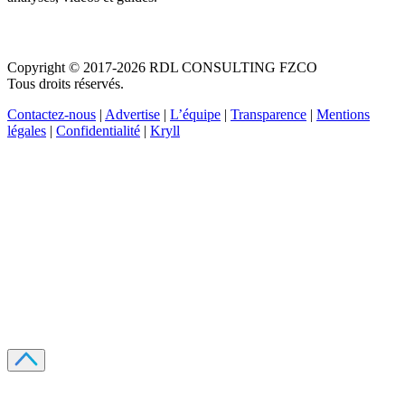
Copyright © 2017-2026 RDL CONSULTING FZCO
Tous droits réservés.
Contactez-nous
|
Advertise
|
L’équipe
|
Transparence
|
Mentions
légales
|
Confidentialité
|
Kryll
Recevez votre guide PDF complet de 39 pages
Comment débuter dans les cryptos en 2026
Recevoir
Oui, j'accepte de recevoir des emails selon votre
politique de confidentialité
.