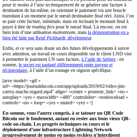
pour le moins à l’aise techniquement
de se générer une facture à
destination de lui-même, en orientant le paiement via une boucle
transitant à un moment par le nœud destinataire final réel. Ainsi, l’on
se paie cette facture, minimale, mais en incluant le montant final à
payer à titre de
routing fees
pour le nœud final. Là encore, on est
bien loin d’une utilisation
mainstream
, mais
la démonstration en a
bien été faite par René Pickhardt, développeur
.
Enfin, et ce sera sans doute un des futurs développements à suivre
avec attention, un travail en cours disponible sur le client LND vise
à permettre le paiement LN sans facture,
à l’aide de
Sphinx
: en
somme,
le secret est partagé différemment entre payeur et
récipiendaire
, à l’aide d’un routage en oignon spécifique.
[arve model= »gif »
url= »https://journalducoin.com/app/uploads/2019/02/video-jim-
carrey-mache-regard.mp4″ align= »center » promote_link= »no »
autoplay= »yes » maxwidth= »480″ controlslist= »nodownload »
controls= »no » loop= »yes » muted= »yes » /]
En somme, vous l’aurez compris, à se tatouer un QR Code
Bitcoin sur le fondement, autant en rester aux bons vieux QR-
code on-chain. Les progrès techniques en cours et le
déploiement d’une infrastructure Lightning Network
progressivement de moins en moins
reckless
n’interdisent