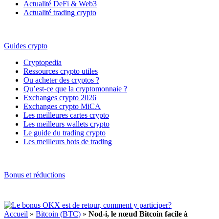
Actualité DeFi & Web3
Actualité trading crypto
Guides crypto
Cryptopedia
Ressources crypto utiles
Ou acheter des cryptos ?
Qu’est-ce que la cryptomonnaie ?
Exchanges crypto 2026
Exchanges crypto MiCA
Les meilleures cartes crypto
Les meilleurs wallets crypto
Le guide du trading crypto
Les meilleurs bots de trading
Bonus et réductions
Accueil
»
Bitcoin (BTC)
»
Nod-i, le nœud Bitcoin facile à