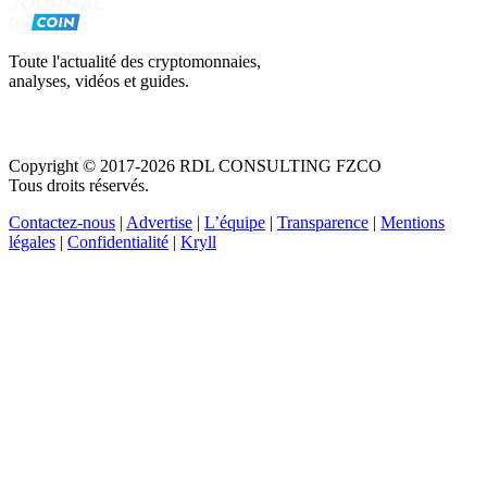
Toute l'actualité des cryptomonnaies,
analyses, vidéos et guides.
Copyright © 2017-2026 RDL CONSULTING FZCO
Tous droits réservés.
Contactez-nous
|
Advertise
|
L’équipe
|
Transparence
|
Mentions
légales
|
Confidentialité
|
Kryll
Recevez votre guide PDF complet de 39 pages
Comment débuter dans les cryptos en 2026
Recevoir
Oui, j'accepte de recevoir des emails selon votre
politique de confidentialité
.