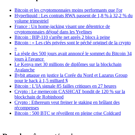
Bitcoin et les cryptomonnaies moins performants que l'or
Hyperliquid : Les contrats RWA passent de 1,8 % à 32,2 % du
volume trimestriel
France : Un home-jacking visant une détentrice de
cryptomonnaies déjoué dans les Yvelines
Bitcoin : BIP-110 s'arrête net après 2 blocs à peine
Bitcoin : « Les clés privées sont le péché originel de la crypto
»
La règle des 500 jours avait annoncé le sommet du Bitcoin 34
jours à l'avance
Le Kenya met 30 millions de diplômes sur la blockchain
Avalanche
Bybit attaque en justice la Corée du Nord et Lazarus Group
pour le hack à 1,5 milliard $
Bitcoin : L’IA signale 85 failles critiques en 27 heures
Crypto : Le memecoin CASHCAT bondit de 120 % sur la
blockchain de Robinhood
Crypto : Ethereum veut freiner le staking en brûlant des
récompenses
Bitcoin : 500 BTC se réveillent en pleine crise Coldcard