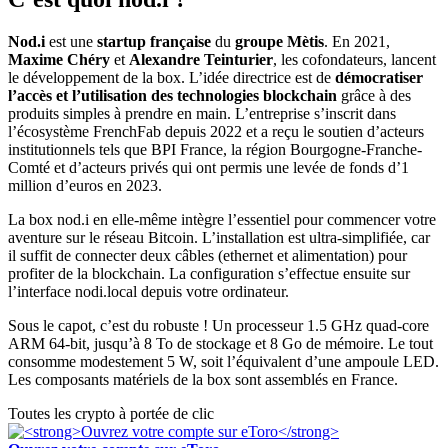
Nod.i
est une
startup française
du
groupe Mètis
. En 2021,
Maxime Chéry
et
Alexandre Teinturier
, les cofondateurs, lancent
le développement de la box. L’idée directrice est de
démocratiser
l’accès et l’utilisation des technologies blockchain
grâce à des
produits simples à prendre en main. L’entreprise s’inscrit dans
l’écosystème FrenchFab depuis 2022 et a reçu le soutien d’acteurs
institutionnels tels que BPI France, la région Bourgogne-Franche-
Comté et d’acteurs privés qui ont permis une levée de fonds d’1
million d’euros en 2023.
La box nod.i en elle-même intègre l’essentiel pour commencer votre
aventure sur le réseau Bitcoin. L’installation est ultra-simplifiée, car
il suffit de connecter deux câbles (ethernet et alimentation) pour
profiter de la blockchain. La configuration s’effectue ensuite sur
l’interface nodi.local depuis votre ordinateur.
Sous le capot, c’est du robuste ! Un processeur 1.5 GHz quad-core
ARM 64-bit, jusqu’à 8 To de stockage et 8 Go de mémoire. Le tout
consomme modestement 5 W, soit l’équivalent d’une ampoule LED.
Les composants matériels de la box sont assemblés en France.
Toutes les crypto à portée de clic