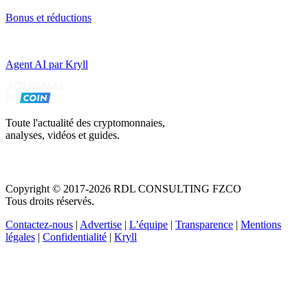
Bonus et réductions
Agent AI par Kryll
Toute l'actualité des cryptomonnaies,
analyses, vidéos et guides.
Copyright © 2017-2026 RDL CONSULTING FZCO
Tous droits réservés.
Contactez-nous
|
Advertise
|
L’équipe
|
Transparence
|
Mentions
légales
|
Confidentialité
|
Kryll
Recevez votre guide PDF complet de 39 pages
Comment débuter dans les cryptos en 2026