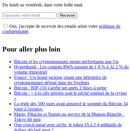
Du lundi au vendredi, dans votre boîte mail.
Recevoir
Oui, j'accepte de recevoir des emails selon votre
politique de
confidentialité
.
Pour aller plus loin
Bitcoin et les cryptomonnaies moins performants que l'or
Hyperliquid : Les contrats RWA passent de 1,8 % à 32,2 % du
volume trimestriel
France : Un home-jacking visant une détentrice de
cryptomonnaies déjoué dans les Yvelines
Bitcoin : BIP-110 s'arrête net après 2 blocs à peine
Bitcoin : « Les clés privées sont le péché originel de la crypto
»
La règle des 500 jours avait annoncé le sommet du Bitcoin 34
jours à l'avance
Mario, Pikachu et Naruto au service de la Maison-Blanche :
Tokyo dit stop
Que s'est-il passé avec ai16z, le token IA à 2,4 milliards de
dollars déclaré mort ?