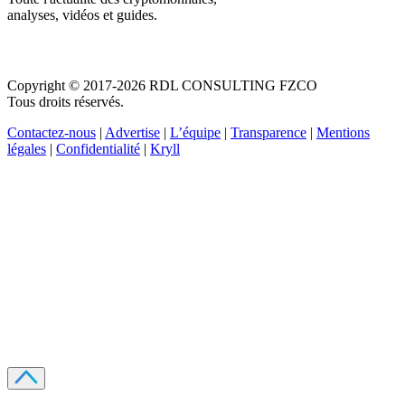
analyses, vidéos et guides.
Copyright © 2017-2026 RDL CONSULTING FZCO
Tous droits réservés.
Contactez-nous
|
Advertise
|
L’équipe
|
Transparence
|
Mentions
légales
|
Confidentialité
|
Kryll
Recevez votre guide PDF complet de 39 pages
Comment débuter dans les cryptos en 2026
Recevoir
Oui, j'accepte de recevoir des emails selon votre
politique de confidentialité
.