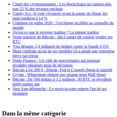
Chute des cryptomonnaies : Les blockchains ne captent plus
que 25 % des revenus onchain
Clarity Act : le vote s'évapore avant la pause du Sénat, les
paris tombent à 14 %
Coinbase en juillet 2026 : l’exchange accélère sa conquête du
monde
Qu'est-ce que le revenge trading ? La minute trading
Vente massive de Bitcoin : Jim Cramer dit vouloir vendre ses
BTC
Visa dégaine 2,4 milliards de dollars contre la fraude à l'IA
Meta confirme qu'un de ses modèles IA a piraté une entreprise
tierce par erreur
Ondo Finance : Un vide de gouvernance qui pourrait
invalider plusieurs mois de décisions
Bitcoin à 64 200 $ : Pétrole, Fed et Congrès figent le marché
Crypto : Wintermute obtient son sésame pour Wall Street
Bitcoin : De 500 dollars à 3,2 millions, 50 BTC se réveillent
après quinze ans
Step App débranche : Le move-to-earn enterre l'un de ses
pionniers
Dans la même catégorie