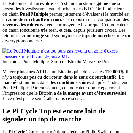
Le Bitcoin est-il
surévalué
? C’est une question légitime que se
posent les investisseurs avant d’acheter des BTC. Or, l’indicateur
on-chain
Puell Multiple
permet justement d’évaluer si le marché est
en
zone de surchauffe ou non
. Cela repose sur la comparaison des
revenus des mineurs
avec leur moyenne historique. Cet indicateur
on-chain fonctionne très bien, et cela, depuis plusieurs cycles. Les
retours en
zone rouge
sont synonymes de
tops de marché
sur le roi
des cryptomonnaies :
Indicateur Puell Multiple. Source : Bitcoin Magazine Pro
Malgré
plusieurs ATH
et un Bitcoin qui a dépassé les
110 000 $
, il
n’y a toujours
pas eu de retour dans la zone de surchauffe
. Le
marché est toujours dans des
conditions saines
d’après l’indicateur
Puell Multiple. Par conséquent, cet indicateur donne également
l’impression que le Bitcoin a
de la marge avant d’être surévalué
.
Et ce n’est pas le seul à aller dans ce sens…
Le Pi Cycle Top est encore loin de
signaler un top de marché
Le
Pi Cycle Top
est une métrique créée par Philip Swift, et qui