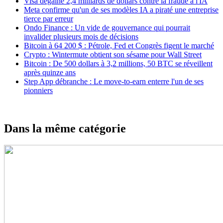
Visa dégaine 2,4 milliards de dollars contre la fraude à l'IA
Meta confirme qu'un de ses modèles IA a piraté une entreprise
tierce par erreur
Ondo Finance : Un vide de gouvernance qui pourrait
invalider plusieurs mois de décisions
Bitcoin à 64 200 $ : Pétrole, Fed et Congrès figent le marché
Crypto : Wintermute obtient son sésame pour Wall Street
Bitcoin : De 500 dollars à 3,2 millions, 50 BTC se réveillent
après quinze ans
Step App débranche : Le move-to-earn enterre l'un de ses
pionniers
Dans la même catégorie