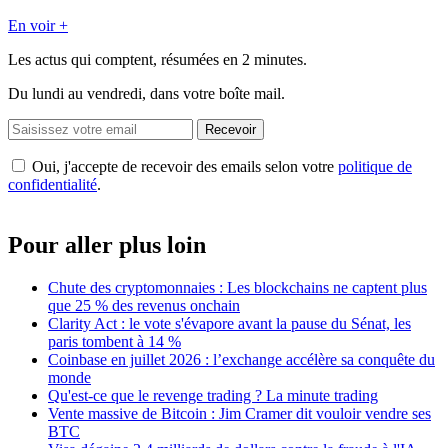
En voir +
Les actus qui comptent, résumées
en 2 minutes.
Du lundi au vendredi, dans votre boîte mail.
Recevoir
Oui, j'accepte de recevoir des emails selon votre
politique de
confidentialité
.
Pour aller plus loin
Chute des cryptomonnaies : Les blockchains ne captent plus
que 25 % des revenus onchain
Clarity Act : le vote s'évapore avant la pause du Sénat, les
paris tombent à 14 %
Coinbase en juillet 2026 : l’exchange accélère sa conquête du
monde
Qu'est-ce que le revenge trading ? La minute trading
Vente massive de Bitcoin : Jim Cramer dit vouloir vendre ses
BTC