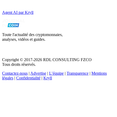
Agent AI par Kryll
Toute l'actualité des cryptomonnaies,
analyses, vidéos et guides.
Copyright © 2017-2026 RDL CONSULTING FZCO
Tous droits réservés.
Contactez-nous
|
Advertise
|
L’équipe
|
Transparence
|
Mentions
légales
|
Confidentialité
|
Kryll
Recevez votre guide PDF complet de 39 pages
Comment débuter dans les cryptos en 2026
Recevoir