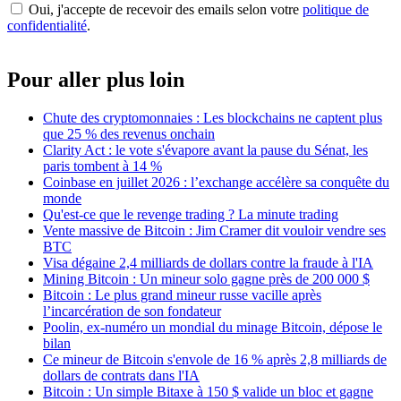
Oui, j'accepte de recevoir des emails selon votre
politique de
confidentialité
.
Pour aller plus loin
Chute des cryptomonnaies : Les blockchains ne captent plus
que 25 % des revenus onchain
Clarity Act : le vote s'évapore avant la pause du Sénat, les
paris tombent à 14 %
Coinbase en juillet 2026 : l’exchange accélère sa conquête du
monde
Qu'est-ce que le revenge trading ? La minute trading
Vente massive de Bitcoin : Jim Cramer dit vouloir vendre ses
BTC
Visa dégaine 2,4 milliards de dollars contre la fraude à l'IA
Mining Bitcoin : Un mineur solo gagne près de 200 000 $
Bitcoin : Le plus grand mineur russe vacille après
l’incarcération de son fondateur
Poolin, ex-numéro un mondial du minage Bitcoin, dépose le
bilan
Ce mineur de Bitcoin s'envole de 16 % après 2,8 milliards de
dollars de contrats dans l'IA
Bitcoin : Un simple Bitaxe à 150 $ valide un bloc et gagne