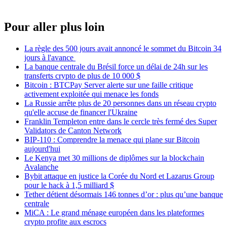
Pour aller plus loin
La règle des 500 jours avait annoncé le sommet du Bitcoin 34
jours à l'avance
La banque centrale du Brésil force un délai de 24h sur les
transferts crypto de plus de 10 000 $
Bitcoin : BTCPay Server alerte sur une faille critique
activement exploitée qui menace les fonds
La Russie arrête plus de 20 personnes dans un réseau crypto
qu'elle accuse de financer l'Ukraine
Franklin Templeton entre dans le cercle très fermé des Super
Validators de Canton Network
BIP-110 : Comprendre la menace qui plane sur Bitcoin
aujourd'hui
Le Kenya met 30 millions de diplômes sur la blockchain
Avalanche
Bybit attaque en justice la Corée du Nord et Lazarus Group
pour le hack à 1,5 milliard $
Tether détient désormais 146 tonnes d’or : plus qu’une banque
centrale
MiCA : Le grand ménage européen dans les plateformes
crypto profite aux escrocs