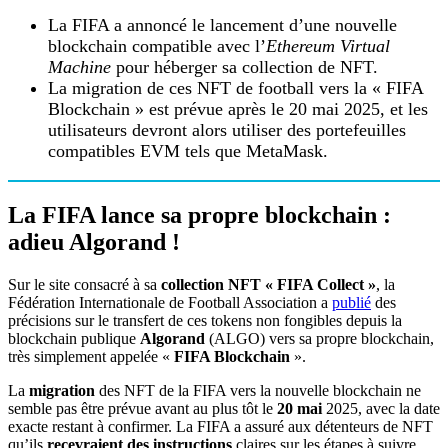
La FIFA a annoncé le lancement d’une nouvelle
blockchain compatible avec l’
Ethereum Virtual
Machine
pour héberger sa collection de NFT.
La migration de ces NFT de football vers la « FIFA
Blockchain » est prévue après le 20 mai 2025, et les
utilisateurs devront alors utiliser des portefeuilles
compatibles EVM tels que MetaMask.
La FIFA lance sa propre blockchain :
adieu Algorand !
Sur le site consacré à sa
collection NFT « FIFA Collect »
, la
Fédération Internationale de Football Association a
publié
des
précisions sur le transfert de ces tokens non fongibles depuis la
blockchain publique
Algorand
(ALGO) vers sa propre blockchain,
très simplement appelée «
FIFA Blockchain
».
La
migration
des NFT de la FIFA vers la nouvelle blockchain ne
semble pas être prévue avant au plus tôt le
20 mai
2025, avec la date
exacte restant à confirmer. La FIFA a assuré aux détenteurs de NFT
qu’ils
recevraient des instructions
claires sur les étapes à suivre