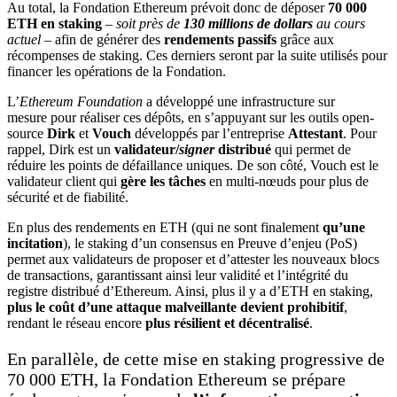
Au total, la Fondation Ethereum prévoit donc de déposer
70 000
ETH en staking
–
soit près de
130 millions de dollars
au cours
actuel
– afin de générer des
rendements passifs
grâce aux
récompenses de staking. Ces derniers seront par la suite utilisés pour
financer les opérations de la Fondation.
L’
Ethereum Foundation
a développé une infrastructure sur
mesure pour réaliser ces dépôts, en s’appuyant sur les outils open-
source
Dirk
et
Vouch
développés par l’entreprise
Attestant
. Pour
rappel, Dirk est un
validateur/
signer
distribué
qui permet de
réduire les points de défaillance uniques. De son côté, Vouch est le
validateur client qui
gère les tâches
en multi-nœuds pour plus de
sécurité et de fiabilité.
En plus des rendements en ETH (qui ne sont finalement
qu’une
incitation
), le staking d’un consensus en Preuve d’enjeu (PoS)
permet aux validateurs de proposer et d’attester les nouveaux blocs
de transactions, garantissant ainsi leur validité et l’intégrité du
registre distribué d’Ethereum. Ainsi, plus il y a d’ETH en staking,
plus le coût d’une attaque malveillante devient prohibitif
,
rendant le réseau encore
plus résilient et décentralisé
.
En parallèle, de cette mise en staking progressive de
70 000 ETH, la Fondation Ethereum se prépare