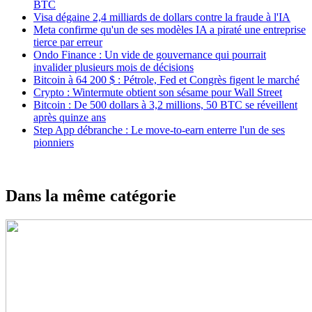
BTC
Visa dégaine 2,4 milliards de dollars contre la fraude à l'IA
Meta confirme qu'un de ses modèles IA a piraté une entreprise
tierce par erreur
Ondo Finance : Un vide de gouvernance qui pourrait
invalider plusieurs mois de décisions
Bitcoin à 64 200 $ : Pétrole, Fed et Congrès figent le marché
Crypto : Wintermute obtient son sésame pour Wall Street
Bitcoin : De 500 dollars à 3,2 millions, 50 BTC se réveillent
après quinze ans
Step App débranche : Le move-to-earn enterre l'un de ses
pionniers
Dans la même catégorie