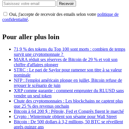
Recevoir
Oui, j'accepte de recevoir des emails selon votre
politique de
confidentialité
.
Pour aller plus loin
71,9 % des tokens du Top 100 sont morts : combien de temps
survit une cryptomonnaie ?
MARA réduit ses réserves de Bitcoin de 29 % et voit son
chiffre d'affaires plonger
STRC : Le pari de Saylor pour ramener son titre à sa valeur
nominale
NFP : l'emploi américain plonge en juillet, Bitcoin refuse de
rejouer le scénario de juin
XRP comme garantie : comment emprunter du RLUSD sans
vendre un seul token
Chute des cryptomonnaies : Les blockchains ne captent plus
que 25 % des revenus onchain
Bitcoin à 64 200 $ : Pétrole, Fed et Congrès figent le marché
Crypto : Wintermute obtient son sésame pour Wall Street
Bitcoin : De 500 dollars à 3,2 millions, 50 BTC se réveillent
après quinze ans