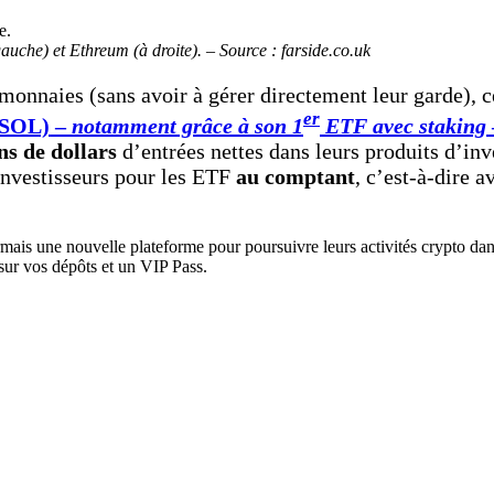
gauche) et Ethreum (à droite). – Source : farside.co.uk
onnaies (sans avoir à gérer directement leur garde), ce 
er
(SOL) –
notamment grâce à son 1
ETF avec staking
ns de dollars
d’entrées nettes dans leurs produits d’inv
 investisseurs pour les ETF
au comptant
, c’est-à-dire 
rmais une nouvelle plateforme pour poursuivre leurs activités crypto d
sur vos dépôts et un VIP Pass.