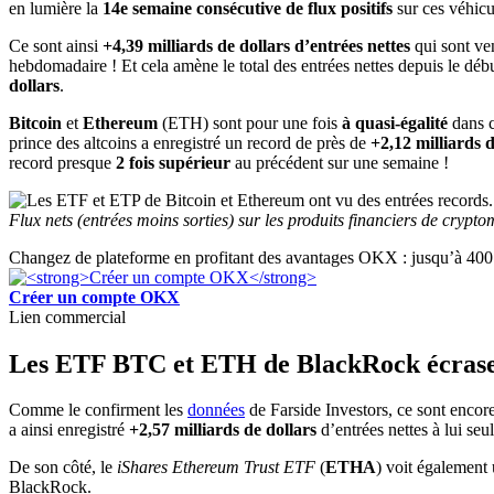
en lumière la
14e semaine consécutive de flux positifs
sur ces véhicu
Ce sont ainsi
+4,39 milliards de dollars d’entrées nettes
qui sont ven
hebdomadaire ! Et cela amène le total des entrées nettes depuis le dé
dollars
.
Bitcoin
et
Ethereum
(ETH) sont pour une fois
à quasi-égalité
dans c
prince des altcoins a enregistré un record de près de
+2,12 milliards d
record presque
2 fois supérieur
au précédent sur une semaine !
Flux nets (entrées moins sorties) sur les produits financiers de crypt
Changez de plateforme en profitant des avantages OKX : jusqu’à 400 
Créer un compte OKX
Lien commercial
Les ETF BTC et ETH de BlackRock écrase
Comme le confirment les
données
de Farside Investors, ce sont enco
a ainsi enregistré
+2,57 milliards de dollars
d’entrées nettes à lui seu
De son côté, le
iShares Ethereum Trust ETF
(
ETHA
) voit également
BlackRock.