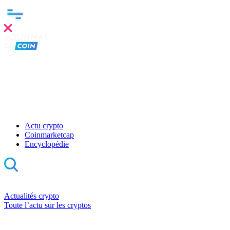
Actu crypto
Coinmarketcap
Encyclopédie
Actualités crypto
Toute l’actu sur les cryptos