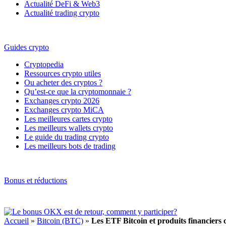
Actualité DeFi & Web3
Actualité trading crypto
Guides crypto
Cryptopedia
Ressources crypto utiles
Ou acheter des cryptos ?
Qu’est-ce que la cryptomonnaie ?
Exchanges crypto 2026
Exchanges crypto MiCA
Les meilleures cartes crypto
Les meilleurs wallets crypto
Le guide du trading crypto
Les meilleurs bots de trading
Bonus et réductions
Accueil
»
Bitcoin (BTC)
»
Les ETF Bitcoin et produits financiers c