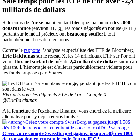
Sale temps pour les ETF de l’or avec -2,4
milliards de dollars
Si le cours de l’
or
se maintient tant bien que mal autour des
2000
dollars l’once
(environ 31,1g), les fonds négociés en bourse (
ETF
)
portant sur le métal précieux ont
beaucoup souffert
, tout
particulièrement ces derniers mois.
Comme le
rapporte
l’analyste et spécialiste des ETF de Bloomberg
Eric Balchunas
sur le réseau X, les 14 principaux ETF sur l’or ont
vu un
flux net
sortant
de près de
2,4 milliards de dollars
sur un an
glissant. L’hémorragie est d’ailleurs particulièrement violente pour
les fonds proposés par iShares.
Flux nets pour les différents ETF de l’or – Compte X
@EricBalchunas
A la fermeture de l'exchange Binance, vous cherchez la meilleure
alternative pour y déplacer vos fonds ?
Créez votre compte SwissBorg et gagnez jusqu'à 50$ dès 100€
de transaction en entrant le code JournalDC !