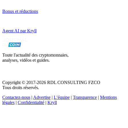
Bonus et réductions
Agent AI par Kryll
Toute l'actualité des cryptomonnaies,
analyses, vidéos et guides.
Copyright © 2017-2026 RDL CONSULTING FZCO
Tous droits réservés.
Contactez-nous
|
Advertise
|
L’équipe
|
Transparence
|
Mentions
légales
|
Confidentialité
|
Kryll
Recevez votre guide PDF complet de 39 pages