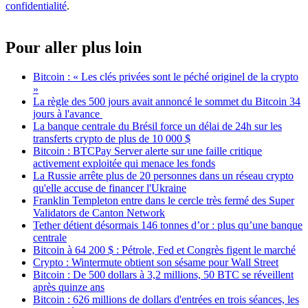
confidentialité
.
Pour aller plus loin
Bitcoin : « Les clés privées sont le péché originel de la crypto
»
La règle des 500 jours avait annoncé le sommet du Bitcoin 34
jours à l'avance
La banque centrale du Brésil force un délai de 24h sur les
transferts crypto de plus de 10 000 $
Bitcoin : BTCPay Server alerte sur une faille critique
activement exploitée qui menace les fonds
La Russie arrête plus de 20 personnes dans un réseau crypto
qu'elle accuse de financer l'Ukraine
Franklin Templeton entre dans le cercle très fermé des Super
Validators de Canton Network
Tether détient désormais 146 tonnes d’or : plus qu’une banque
centrale
Bitcoin à 64 200 $ : Pétrole, Fed et Congrès figent le marché
Crypto : Wintermute obtient son sésame pour Wall Street
Bitcoin : De 500 dollars à 3,2 millions, 50 BTC se réveillent
après quinze ans
Bitcoin : 626 millions de dollars d'entrées en trois séances, les