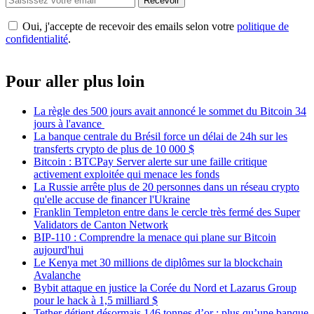
Recevoir
Oui, j'accepte de recevoir des emails selon votre
politique de
confidentialité
.
Pour aller plus loin
La règle des 500 jours avait annoncé le sommet du Bitcoin 34
jours à l'avance
La banque centrale du Brésil force un délai de 24h sur les
transferts crypto de plus de 10 000 $
Bitcoin : BTCPay Server alerte sur une faille critique
activement exploitée qui menace les fonds
La Russie arrête plus de 20 personnes dans un réseau crypto
qu'elle accuse de financer l'Ukraine
Franklin Templeton entre dans le cercle très fermé des Super
Validators de Canton Network
BIP-110 : Comprendre la menace qui plane sur Bitcoin
aujourd'hui
Le Kenya met 30 millions de diplômes sur la blockchain
Avalanche
Bybit attaque en justice la Corée du Nord et Lazarus Group
pour le hack à 1,5 milliard $
Tether détient désormais 146 tonnes d’or : plus qu’une banque