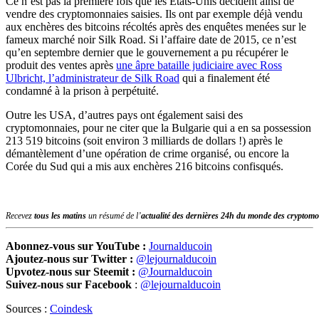
Ce n’est pas la première fois que les États-Unis décident ainsi de
vendre des cryptomonnaies saisies. Ils ont par exemple déjà vendu
aux enchères des bitcoins récoltés après des enquêtes menées sur le
fameux marché noir Silk Road. Si l’affaire date de 2015, ce n’est
qu’en septembre dernier que le gouvernement a pu récupérer le
produit des ventes après
une âpre bataille judiciaire avec Ross
Ulbricht, l’administrateur de Silk Road
qui a finalement été
condamné à la prison à perpétuité.
Outre les USA, d’autres pays ont également saisi des
cryptomonnaies, pour ne citer que la Bulgarie qui a en sa possession
213 519 bitcoins (soit environ 3 milliards de dollars !) après le
démantèlement d’une opération de crime organisé, ou encore la
Corée du Sud qui a mis aux enchères 216 bitcoins confisqués.
Recevez
tous les matins
un résumé de l’
actualité des dernières 24h du monde des
cryptomo
Abonnez-vous sur YouTube :
Journalducoin
Ajoutez-nous sur Twitter :
@lejournalducoin
Upvotez-nous sur Steemit :
@Journalducoin
Suivez-nous sur Facebook
:
@lejournalducoin
Sources :
Coindesk