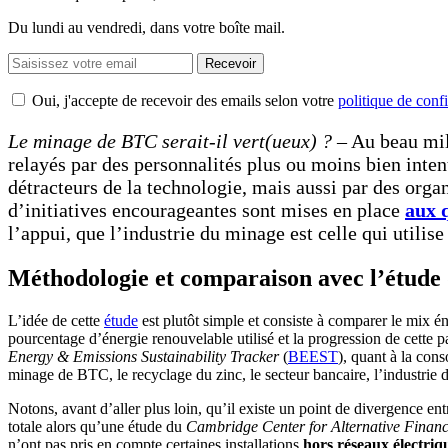
Du lundi au vendredi, dans votre boîte mail.
Recevoir
Oui, j'accepte de recevoir des emails selon votre
politique de confi
Le minage de BTC serait-il vert(ueux) ?
– Au beau mi
relayés par des personnalités plus ou moins bien inte
détracteurs de la technologie, mais aussi par des org
d’initiatives encourageantes sont mises en place
aux 
l’appui, que l’industrie du minage est celle qui utilise 
Méthodologie et comparaison avec l’étud
L’idée de cette
étude
est plutôt simple et consiste à comparer le mix 
pourcentage d’énergie renouvelable utilisé et la progression de cette p
Energy & Emissions Sustainability Tracker
(
BEEST
), quant à la con
minage de BTC, le recyclage du zinc, le secteur bancaire, l’industrie du fe
Notons, avant d’aller plus loin, qu’il existe un point de divergence 
totale alors qu’une étude du
Cambridge Center for Alternative Finan
n’ont pas pris en compte certaines installations
hors réseaux électriq