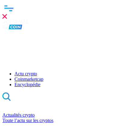
Actu crypto
Coinmarketcap
Encyclopédie
Actualités crypto
Toute l’actu sur les cryptos