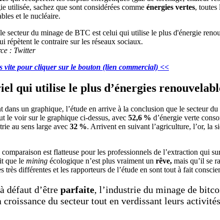
ogie utilisée, sachez que sont considérées comme
énergies vertes
, toutes
bles et le nucléaire.
ce : Twitter
 vite pour cliquer sur le bouton (lien commercial) <<
iel qui utilise le plus d’énergies renouvelabl
 dans un graphique, l’étude en arrive à la conclusion que le secteur du
t le voir sur le graphique ci-dessus, avec
52,6 %
d’énergie verte consom
strie au sens large avec
32 %
. Arrivent en suivant l’agriculture, l’or, la
a comparaison est flatteuse pour les professionnels de l’extraction qui 
it que le
mining
écologique n’est plus vraiment un
rêve,
mais qu’il se r
s très différentes et les rapporteurs de l’étude en sont tout à fait conscie
’à défaut d’être
parfaite
, l’industrie du minage de bitc
 croissance du secteur tout en verdissant leurs activité