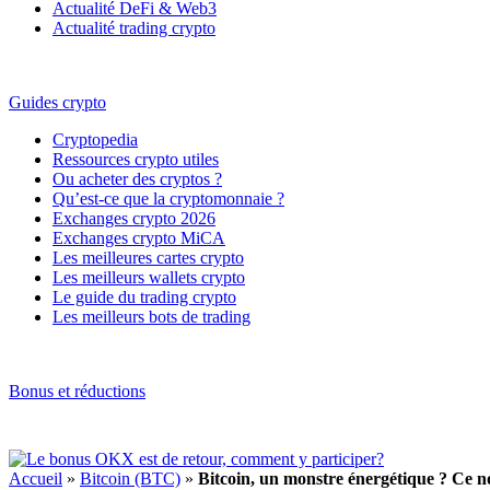
Actualité DeFi & Web3
Actualité trading crypto
Guides crypto
Cryptopedia
Ressources crypto utiles
Ou acheter des cryptos ?
Qu’est-ce que la cryptomonnaie ?
Exchanges crypto 2026
Exchanges crypto MiCA
Les meilleures cartes crypto
Les meilleurs wallets crypto
Le guide du trading crypto
Les meilleurs bots de trading
Bonus et réductions
Accueil
»
Bitcoin (BTC)
»
Bitcoin, un monstre énergétique ? Ce n