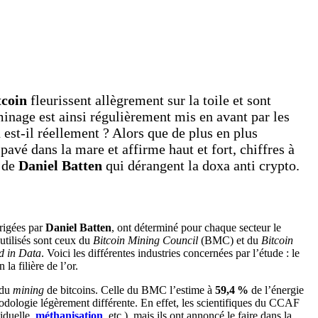
tcoin
fleurissent allègrement sur la toile et sont
inage est ainsi régulièrement mis en avant par les
 est-il réellement ? Alors que de plus en plus
 pavé dans la mare et affirme haut et fort, chiffres à
x de
Daniel Batten
qui dérangent la doxa anti crypto.
irigées par
Daniel Batten
, ont déterminé pour chaque secteur le
s utilisés sont ceux du
Bitcoin Mining Council
(BMC) et du
Bitcoin
d in Data
. Voici les différentes industries concernées par l’étude : le
la filière de l’or.
 du
mining
de bitcoins. Celle du BMC l’estime à
59,4 %
de l’énergie
odologie légèrement différente. En effet, les scientifiques du CCAF
siduelle,
méthanisation
, etc.), mais ils ont annoncé le faire dans la