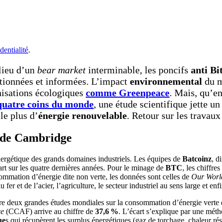
dentialité
.
lieu d’un
bear market
interminable, les poncifs
anti Bi
ntionnées et informées. L’impact
environnemental
du m
anisations écologiques
comme Greenpeace
. Mais, qu’en
quatre coins du monde
, une étude scientifique jette un
le plus d’
énergie renouvelable
. Retour sur les travau
e de Cambridge
énergétique des grands domaines industriels. Les équipes de
Batcoinz
, d
art sur les quatre dernières années. Pour le minage de
BTC
, les chiffre
sommation d’énergie dite non verte, les données sont celles de
Our Worl
r et de l’acier, l’agriculture, le secteur industriel au sens large et enfin 
entre deux grandes études mondiales sur la consommation d’énergie verte
ce
(CCAF) arrive au chiffre de
37,6 %
. L’écart s’explique par une méth
ue
s qui récupèrent les surplus énergétiques (gaz de torchage, chaleur ré