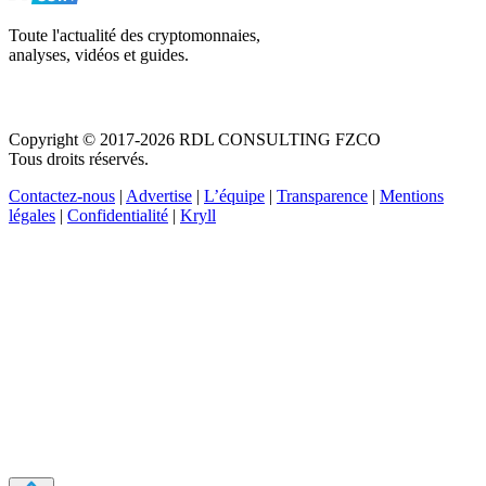
Toute l'actualité des cryptomonnaies,
analyses, vidéos et guides.
Copyright © 2017-2026 RDL CONSULTING FZCO
Tous droits réservés.
Contactez-nous
|
Advertise
|
L’équipe
|
Transparence
|
Mentions
légales
|
Confidentialité
|
Kryll
Recevez votre guide PDF complet de 39 pages
Comment débuter dans les cryptos en 2026
Recevoir
Oui, j'accepte de recevoir des emails selon votre
politique de confidentialité
.