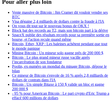
Pour aller plus loin
Vente massive de Bitcoin : Jim Cramer dit vouloir vendre ses
BTC
Visa dégaine 2,4 milliards de dollars contre la fraude à l'IA
On vous dit tout sur le nouveau bonus de OKX !
Block bat des records au T2, mais son bitcoin part à la dérive
SpaceX publie des résultats records pour sa première sortie en
bourse, et l'action recule quand même
Bitcoin, Ether, XRP : Les baleines achètent pendant que tout
le monde panique
Mining Bitcoin : Un mineur solo gagne près de 200 000 $
Bitcoin : Le plus grand mineur russe vacille après
l’incarcération de son fondateur
Poolin, ex-numéro un mondial du minage Bitcoin, dépose le
bilan
Ce mineur de Bitcoin s'envole de 16 % après 2,8 milliards de
dollars de contrats dans l'IA
Bitcoin : Un simple Bitaxe à 150 $ valide un bloc et gagne
200 000 $
- 95 % pour American Bitcoin : Le pari crypto d'Eric Trump a
effacé 600 millions de dollars