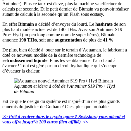
Antminer). Plus ce taux est élevé, plus la machine va effectuer de
calculs par seconde. Et le petit dernier de Bitmain va pouvoir réaliser
autant de calculs à la seconde qu’un Flash sous ecstasy.
En effet
Bitmain
a décidé d’envoyer du lourd. Le
hashrate
de son
plus haut modèle actuel est de 140 TH/s. Avec son Antminer S19
Pro+ Hyd (un peu long comme nom de super héros), Bitmain
annonce
198 TH/s
, soit une
augmentation
de plus de
41 %
.
De plus, bien décidé à jouer sur le terrain d’Aquaman, le fabricant a
doté ce nouveau modèle de la dernière technologie de
refroidissement liquide
. Finis les ventilateurs et l’air chaud à
évacuer ! Tout est géré par un circuit hydraulique qui s’occupe
d’évacuer la chaleur.
Aquaman et Mera à côté de l’Antminer S19 Pro+ Hyd
de Bitmain
Est-ce que le design du système est inspiré d’un des plus grands
ennemis du justicier de Gotham ? C’est plus que probable.
>> Prêt à rentrer dans le crypto-game ? Swissborg vous attend et
vous offre jusqu”à 100 euros (lien affilié) <<