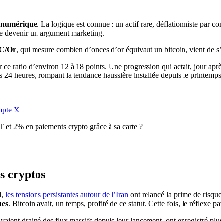
 numérique
. La logique est connue : un actif rare, déflationniste par c
t de devenir un argument marketing.
TC/Or
, qui mesure combien d’onces d’or équivaut un bitcoin, vient de s
 ce ratio d’environ 12 à 18 points. Une progression qui actait, jour aprè
res 24 heures, rompant la tendance haussière installée depuis le printe
pte X
et 2% en paiements crypto grâce à sa carte ?
s cryptos
d,
les tensions persistantes autour de l’Iran
ont relancé la prime de risque
ues
. Bitcoin avait, un temps, profité de ce statut. Cette fois, le réflexe p
avaient drainé des flux massifs depuis leur lancement, ont enregistré plu