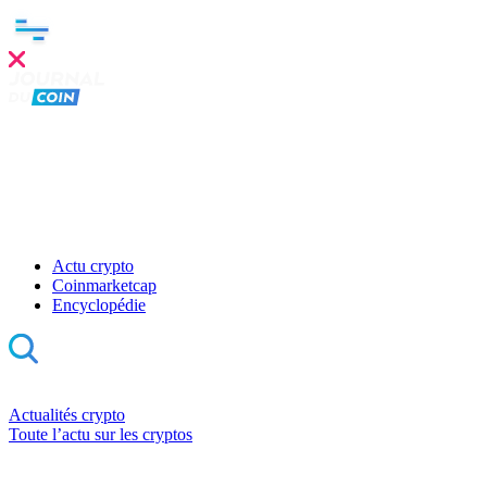
Actu crypto
Coinmarketcap
Encyclopédie
Actualités crypto
Toute l’actu sur les cryptos