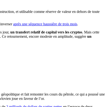
onstruction, et utilisable comme réserve de valeur en dehors de toute
’inverser
après une séquence haussière de trois mois
.
s jour,
un transfert relatif de capital vers les cryptos
. Mais cette
mps. Ce retournement, encore modeste en amplitude, suggère
un
 géopolitique et fait remonter les cours du pétrole, ce qui a poussé une
avlovien joue en faveur de l’or.
s de
2 milliards de dollars de sorties nettes
en l’espace de deux