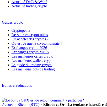
Actualité DeFi & Web3
Actualité trading crypto
Guides crypto
Cryptopedia
Ressources crypto utiles
Ou acheter des cryptos ?
Qu’est-ce que la cryptomonnaie ?
Exchanges crypto 2026
Exchanges crypto MiCA
Les meilleures cartes crypto
Les meilleurs wallets crypto
Le guide du trading crypto
Les meilleurs bots de trading
Bonus et réductions
Accueil
»
Bitcoin (BTC)
»
Bitcoin vs Or : La tendance haussière d