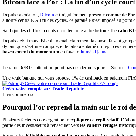
Bitcoin face à l’or : La fin d’un cycle court
Depuis sa création,
Bitcoin
est régulièrement présenté
comme de l’or
autorité centrale. Au fil des cycles, ce parallèle s’est imposé au poin
Sauf que les chiffres récents racontent une autre histoire.
Le ratio B
Depuis début mars, Bitcoin menait clairement la danse, faisant grimper
dynamique s’est interrompue, et le ratio a entamé un repli ces derniè
basculement du momentum
en faveur
du métal jaune
.
Le ratio Or/BTC atteint un point bas ces derniers jours – Source :
Com
Une vraie banque qui vous propose 1% de cashback en paiement FIAT 
Créez votre compte sur Trade Republic
Lien commercial
Pourquoi l’or reprend la main sur le roi de
Plusieurs facteurs convergent pour
expliquer ce repli relatif
. D’abor
partie des investisseurs à rebasculer vers
les valeurs refuges historiq
Ensuite, les
ETF Bitcoin spot ont marqué le pas
. Ces produits, qui 