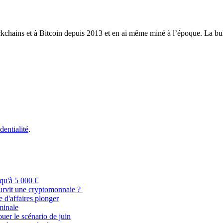
ckchains et à Bitcoin depuis 2013 et en ai même miné à l’époque. La bull
dentialité
.
qu'à 5 000 €
urvit une cryptomonnaie ?
 d'affaires plonger
minale
ouer le scénario de juin