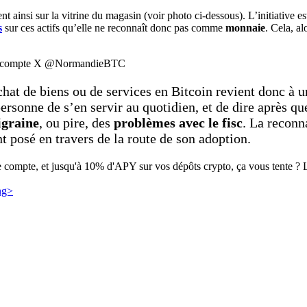
nt ainsi sur la vitrine du magasin (voir photo ci-dessous). L’initiative e
s
sur ces actifs qu’elle ne reconnaît donc pas comme
monnaie
. Cela, a
ce : compte X @NormandieBTC
chat de biens ou de services en Bitcoin revient donc à 
personne de s’en servir au quotidien, et de dire après q
graine
, ou pire, des
problèmes avec le fisc
. La reconn
t posé en travers de la route de son adoption.
e compte, et jusqu'à 10% d'APY sur vos dépôts crypto, ça vous tente ? Le