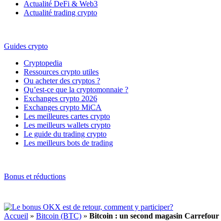
Actualité DeFi & Web3
Actualité trading crypto
Guides crypto
Cryptopedia
Ressources crypto utiles
Ou acheter des cryptos ?
Qu’est-ce que la cryptomonnaie ?
Exchanges crypto 2026
Exchanges crypto MiCA
Les meilleures cartes crypto
Les meilleurs wallets crypto
Le guide du trading crypto
Les meilleurs bots de trading
Bonus et réductions
Accueil
»
Bitcoin (BTC)
»
Bitcoin : un second magasin Carrefour