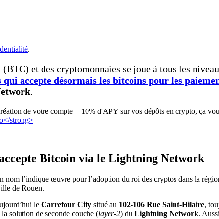
dentialité
.
n
(BTC) et des cryptomonnaies se joue à tous les niveaux
 qui accepte désormais les bitcoins pour les paieme
Network
.
création de votre compte + 10% d'APY sur vos dépôts en crypto, ça vous
accepte Bitcoin via le Lightning Network
n nom l’indique œuvre pour l’adoption du roi des cryptos dans la régi
ville de Rouen.
aujourd’hui le
Carrefour City
situé au
102-106 Rue Saint-Hilaire
, to
 la solution de seconde couche (
layer-2
) du
Lightning Network
. Auss