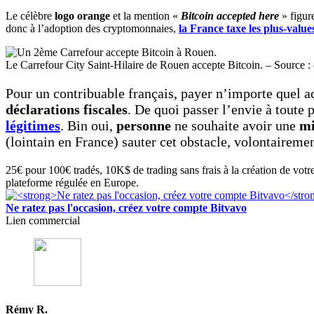
Le célèbre
logo
orange
et la mention «
Bitcoin accepted here
» figure
donc à l’adoption des cryptomonnaies,
la France taxe les plus-value
Le Carrefour City Saint-Hilaire de Rouen accepte Bitcoin. – Sour
Pour un contribuable français, payer n’importe quel a
déclarations fiscales
. De quoi passer l’envie à toute 
légitimes
. Bin oui,
personne
ne souhaite avoir une
mi
(lointain en France) sauter cet obstacle, volontairemen
25€ pour 100€ tradés, 10K$ de trading sans frais à la création de votr
plateforme régulée en Europe.
Ne ratez pas l'occasion, créez votre compte Bitvavo
Lien commercial
Rémy R.