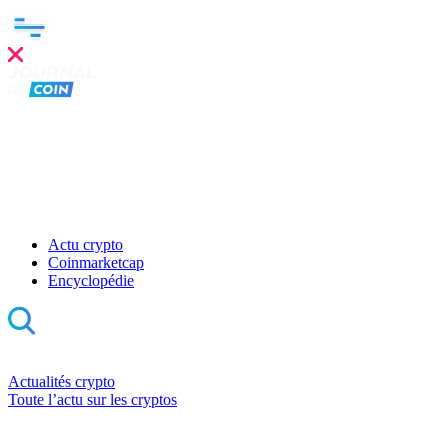
Actu crypto
Coinmarketcap
Encyclopédie
Actualités crypto
Toute l’actu sur les cryptos