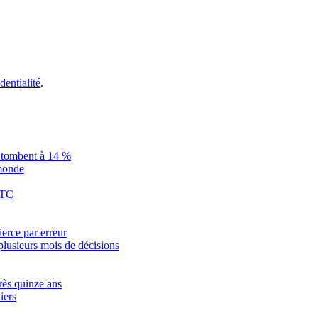
dentialité
.
is tombent à 14 %
 monde
BTC
ierce par erreur
plusieurs mois de décisions
rès quinze ans
iers