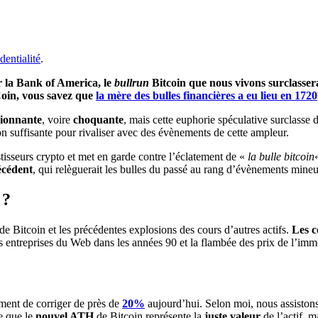
dentialité
.
r la Bank of America, le
bullrun
Bitcoin que nous vivons surclasserai
 Coin, vous savez que
la mère des bulles financières a eu lieu en 1720
ionnante
, voire
choquante
, mais cette euphorie spéculative surclasse 
on suffisante pour rivaliser avec des évènements de cette ampleur.
tisseurs crypto et met en garde contre l’éclatement de «
la bulle bitcoin
écédent
, qui relèguerait les bulles du passé au rang d’évènements mineu
 ?
s de Bitcoin et les précédentes explosions des cours d’autres actifs.
Les c
es entreprises du Web dans les années 90 et la flambée des prix de l’imm
ement de corriger de près de
20%
aujourd’hui. Selon moi,
nous assiston
e que le
nouvel ATH
de Bitcoin représente la
juste valeur
de l’actif, 