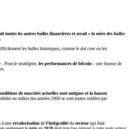
t toutes les autres bulles financières et serait «
la mère des bulles
.
difficilement les bulles historiques, comme le
dot com
ou les
« . Pour le stratégiste,
les performances de bitcoin
–
une hausse de
rs.
onditions de marchés actuelles sont uniques et la hausse
obilier au milieu des années 2000 se sont toutes soldées par
s à une
revalorisation
de
l’intégralité
du
secteur
qui était
mais seulement le
prix
en
2020
était trop bas rapport à cette
juste valeur