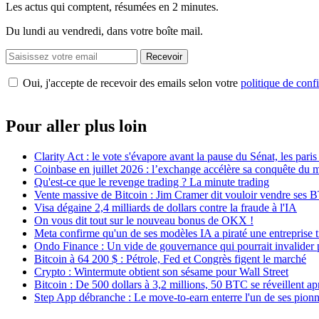
Les actus qui comptent, résumées
en 2 minutes.
Du lundi au vendredi, dans votre boîte mail.
Recevoir
Oui, j'accepte de recevoir des emails selon votre
politique de confi
Pour aller plus loin
Clarity Act : le vote s'évapore avant la pause du Sénat, les par
Coinbase en juillet 2026 : l’exchange accélère sa conquête du
Qu'est-ce que le revenge trading ? La minute trading
Vente massive de Bitcoin : Jim Cramer dit vouloir vendre ses 
Visa dégaine 2,4 milliards de dollars contre la fraude à l'IA
On vous dit tout sur le nouveau bonus de OKX !
Meta confirme qu'un de ses modèles IA a piraté une entreprise t
Ondo Finance : Un vide de gouvernance qui pourrait invalider 
Bitcoin à 64 200 $ : Pétrole, Fed et Congrès figent le marché
Crypto : Wintermute obtient son sésame pour Wall Street
Bitcoin : De 500 dollars à 3,2 millions, 50 BTC se réveillent ap
Step App débranche : Le move-to-earn enterre l'un de ses pionn