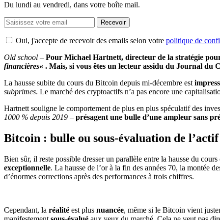
Du lundi au vendredi, dans votre boîte mail.
Recevoir
Oui, j'accepte de recevoir des emails selon votre
politique de confi
Old school –
Pour Michael Hartnett, directeur de la stratégie pou
financières
« . Mais, si vous êtes un lecteur assidu du Journal du
La hausse subite du cours du Bitcoin depuis mi-décembre est
impress
subprimes
. Le marché des cryptoactifs n’a pas encore une capitalisati
Hartnett souligne le comportement de plus en plus spéculatif des inves
1000 % depuis 2019
–
présagent une bulle d’une ampleur sans pr
Bitcoin : bulle ou sous-évaluation de l’actif
Bien sûr, il reste possible dresser un parallèle entre la hausse du cour
exceptionnelle
. La hausse de l’or à la fin des années 70, la montée d
d’énormes corrections après des performances à trois chiffres.
Cependant, la
réalité
est plus
nuancée
, même si le Bitcoin vient just
manifestement
sous-évalué
aux yeux du marché. Cela ne veut pas dir