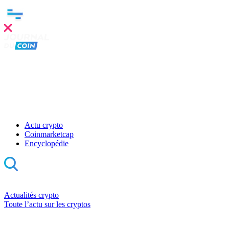
Actu crypto
Coinmarketcap
Encyclopédie
Actualités crypto
Toute l’actu sur les cryptos