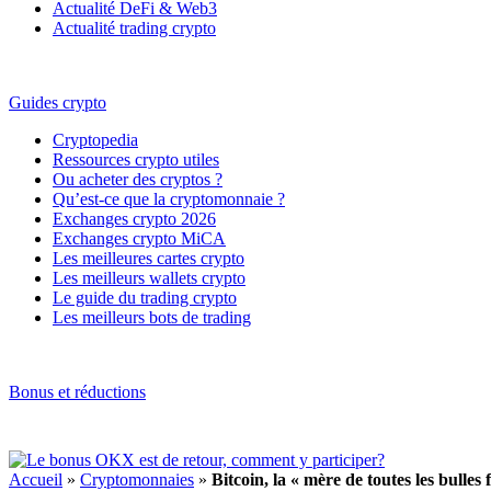
Actualité DeFi & Web3
Actualité trading crypto
Guides crypto
Cryptopedia
Ressources crypto utiles
Ou acheter des cryptos ?
Qu’est-ce que la cryptomonnaie ?
Exchanges crypto 2026
Exchanges crypto MiCA
Les meilleures cartes crypto
Les meilleurs wallets crypto
Le guide du trading crypto
Les meilleurs bots de trading
Bonus et réductions
Accueil
»
Cryptomonnaies
»
Bitcoin, la « mère de toutes les bulle