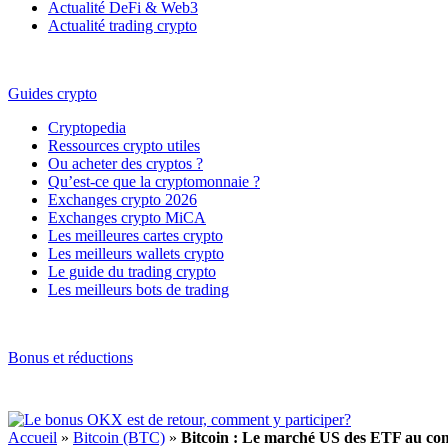
Actualité DeFi & Web3
Actualité trading crypto
Guides crypto
Cryptopedia
Ressources crypto utiles
Ou acheter des cryptos ?
Qu’est-ce que la cryptomonnaie ?
Exchanges crypto 2026
Exchanges crypto MiCA
Les meilleures cartes crypto
Les meilleurs wallets crypto
Le guide du trading crypto
Les meilleurs bots de trading
Bonus et réductions
Accueil
»
Bitcoin (BTC)
»
Bitcoin : Le marché US des ETF au compt