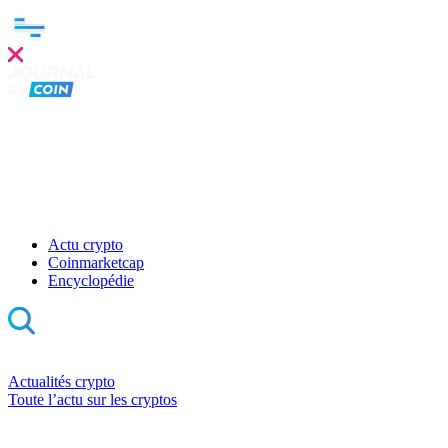
Actu crypto
Coinmarketcap
Encyclopédie
Actualités crypto
Toute l’actu sur les cryptos