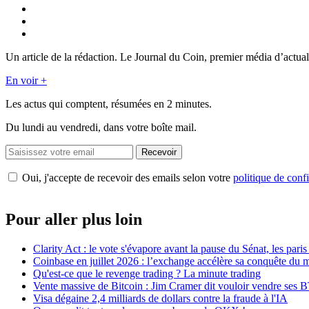
Un article de la rédaction. Le Journal du Coin, premier média d’actual
En voir +
Les actus qui comptent, résumées
en 2 minutes.
Du lundi au vendredi, dans votre boîte mail.
Recevoir
Oui, j'accepte de recevoir des emails selon votre
politique de confi
Pour aller plus loin
Clarity Act : le vote s'évapore avant la pause du Sénat, les par
Coinbase en juillet 2026 : l’exchange accélère sa conquête du
Qu'est-ce que le revenge trading ? La minute trading
Vente massive de Bitcoin : Jim Cramer dit vouloir vendre ses 
Visa dégaine 2,4 milliards de dollars contre la fraude à l'IA