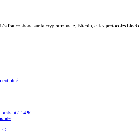
ités francophone sur la cryptomonnaie, Bitcoin, et les protocoles block
dentialité
.
is tombent à 14 %
 monde
BTC