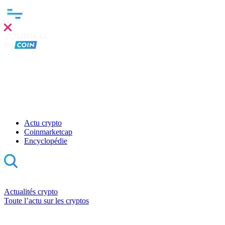
Actu crypto
Coinmarketcap
Encyclopédie
Actualités crypto
Toute l’actu sur les cryptos