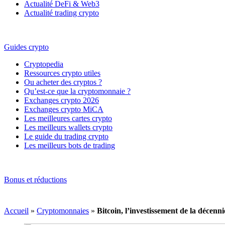
Actualité DeFi & Web3
Actualité trading crypto
Guides crypto
Cryptopedia
Ressources crypto utiles
Ou acheter des cryptos ?
Qu’est-ce que la cryptomonnaie ?
Exchanges crypto 2026
Exchanges crypto MiCA
Les meilleures cartes crypto
Les meilleurs wallets crypto
Le guide du trading crypto
Les meilleurs bots de trading
Bonus et réductions
Accueil
»
Cryptomonnaies
»
Bitcoin, l’investissement de la décenni