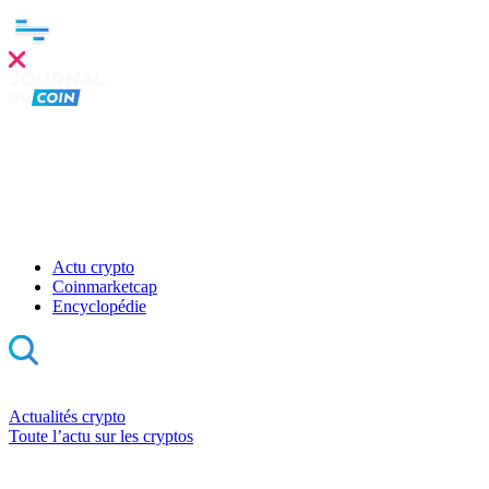
Actu crypto
Coinmarketcap
Encyclopédie
Actualités crypto
Toute l’actu sur les cryptos