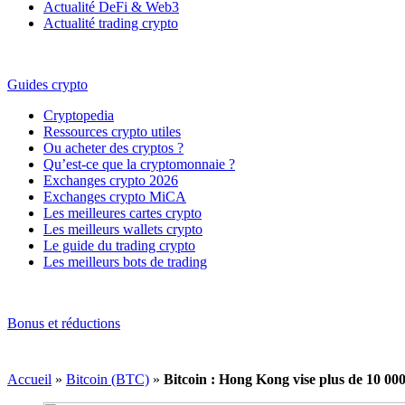
Actualité DeFi & Web3
Actualité trading crypto
Guides crypto
Cryptopedia
Ressources crypto utiles
Ou acheter des cryptos ?
Qu’est-ce que la cryptomonnaie ?
Exchanges crypto 2026
Exchanges crypto MiCA
Les meilleures cartes crypto
Les meilleurs wallets crypto
Le guide du trading crypto
Les meilleurs bots de trading
Bonus et réductions
Accueil
»
Bitcoin (BTC)
»
Bitcoin : Hong Kong vise plus de 10 00