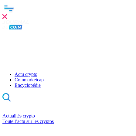
Actu crypto
Coinmarketcap
Encyclopédie
Actualités crypto
Toute l’actu sur les cryptos