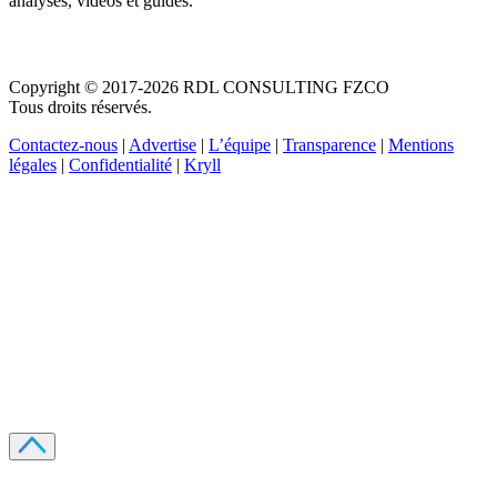
analyses, vidéos et guides.
Copyright © 2017-2026 RDL CONSULTING FZCO
Tous droits réservés.
Contactez-nous
|
Advertise
|
L’équipe
|
Transparence
|
Mentions
légales
|
Confidentialité
|
Kryll
Recevez votre guide PDF complet de 39 pages
Comment débuter dans les cryptos en 2026
Recevoir
Oui, j'accepte de recevoir des emails selon votre
politique de confidentialité
.