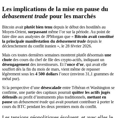
Les implications de la mise en pause du
debasement trade
pour les marchés
Bitcoin avait
plutôt bien tenu
depuis le début des hostilités au
Moyen-Orient,
surpassant
même l’or sur la période. Au point de
faire dire aux analystes de JPMorgan que «
Bitcoin avait constitué
la principale manifestation du
debasement trade
depuis le
déclenchement du conflit iranien », le 28 février 2026.
Mais ces toutes dernières semaines montrent plutôt désormais
une
chute
des cours du chef de file des crypto-actifs, indiquant un
désengagement
des investisseurs. Et l’
once
d’or
, qui avait elle
souffert dès la fin du mois de mars, vient même de repasser
légèrement sous les
4 500 dollars
l’once (environ 31,1 grammes de
métal pur).
Si la perspective d’une
désescalade
entre Téhéran et Washington se
confirme, une partie des capitaux pourrait
quitter les actifs jugés
défensifs
au profit d’instruments plus traditionnels,
mettant en
pause
un
debasement trade
qui avait pourtant contribuer à porter le
cours du BTC pendant les deux premiers mois du conflit.
Les tensions géopolitiques évoluent, et avec elles le