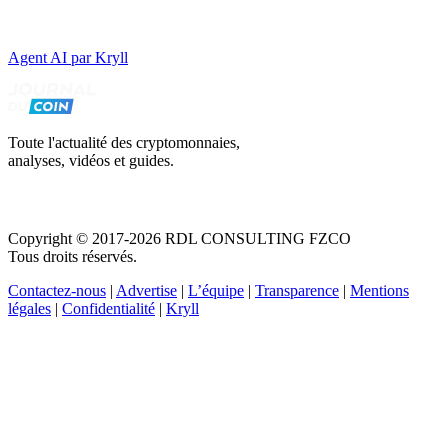
Agent AI par Kryll
Toute l'actualité des cryptomonnaies,
analyses, vidéos et guides.
Copyright © 2017-2026 RDL CONSULTING FZCO
Tous droits réservés.
Contactez-nous
|
Advertise
|
L’équipe
|
Transparence
|
Mentions
légales
|
Confidentialité
|
Kryll
Recevez votre guide PDF complet de 39 pages
Comment débuter dans les cryptos en 2026
Recevoir