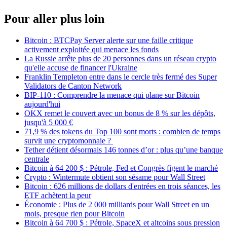
Pour aller plus loin
Bitcoin : BTCPay Server alerte sur une faille critique
activement exploitée qui menace les fonds
La Russie arrête plus de 20 personnes dans un réseau crypto
qu'elle accuse de financer l'Ukraine
Franklin Templeton entre dans le cercle très fermé des Super
Validators de Canton Network
BIP-110 : Comprendre la menace qui plane sur Bitcoin
aujourd'hui
OKX remet le couvert avec un bonus de 8 % sur les dépôts,
jusqu'à 5 000 €
71,9 % des tokens du Top 100 sont morts : combien de temps
survit une cryptomonnaie ?
Tether détient désormais 146 tonnes d’or : plus qu’une banque
centrale
Bitcoin à 64 200 $ : Pétrole, Fed et Congrès figent le marché
Crypto : Wintermute obtient son sésame pour Wall Street
Bitcoin : 626 millions de dollars d'entrées en trois séances, les
ETF achètent la peur
Économie : Plus de 2 000 milliards pour Wall Street en un
mois, presque rien pour Bitcoin
Bitcoin à 64 700 $ : Pétrole, SpaceX et altcoins sous pression