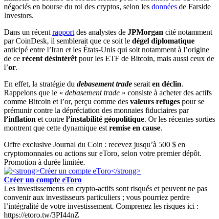
négociés en bourse du roi des cryptos, selon les
données
de Farside
Investors.
Dans un récent
rapport
des analystes de
JPMorgan
cité notamment
par CoinDesk, il semblerait que ce soit le
dégel diplomatique
anticipé entre l’Iran et les États-Unis qui soit notamment à l’origine
de ce
récent désintérêt
pour les ETF de Bitcoin, mais aussi ceux de
l’
or
.
En effet, la stratégie du
debasement trade
serait
en déclin
.
Rappelons que le «
debasement trade
» consiste à acheter des actifs
comme Bitcoin et l’or, perçu comme des
valeurs refuges
pour se
prémunir contre la dépréciation des monnaies fiduciaires par
l’inflation
et contre
l’instabilité géopolitique
. Or les récentes sorties
montrent que cette dynamique est
remise en cause
.
Offre exclusive Journal du Coin : recevez jusqu’à 500 $ en
cryptomonnaies ou actions sur eToro, selon votre premier dépôt.
Promotion à durée limitée.
Créer un compte eToro
Les investissements en crypto-actifs sont risqués et peuvent ne pas
convenir aux investisseurs particuliers ; vous pourriez perdre
l’intégralité de votre investissement. Comprenez les risques ici :
https://etoro.tw/3PI44nZ