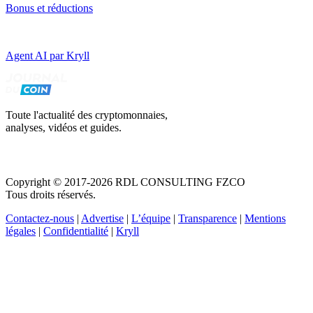
Bonus et réductions
Agent AI par Kryll
Toute l'actualité des cryptomonnaies,
analyses, vidéos et guides.
Copyright © 2017-2026 RDL CONSULTING FZCO
Tous droits réservés.
Contactez-nous
|
Advertise
|
L’équipe
|
Transparence
|
Mentions
légales
|
Confidentialité
|
Kryll
Recevez votre guide PDF complet de 39 pages
Comment débuter dans les cryptos en 2026