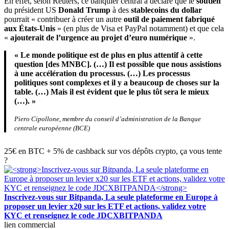
En effet, selon Reuters, ce banquier central a déclaré que le
soutien
du président US
Donald Trump
à des
stablecoins du dollar
pourrait « contribuer à créer un autre
outil de paiement fabriqué
aux États-Unis
» (en plus de Visa et PayPal notamment) et que cela
«
ajouterait de l’urgence au projet d’euro numérique
».
« Le monde politique est de plus en plus attentif à cette
question [des MNBC]. (…) Il est possible que nous assistions
à une accélération du processus. (…) Les processus
politiques sont complexes et il y a beaucoup de choses sur la
table. (…) Mais il est évident que le plus tôt sera le mieux
(…). »
Piero Cipollone, membre du conseil d’administration de la Banque
centrale européenne (BCE)
25€ en BTC + 5% de cashback sur vos dépôts crypto, ça vous tente
?
Inscrivez-vous sur Bitpanda, La seule plateforme en Europe à
proposer un levier x20 sur les ETF et actions, validez votre
KYC et renseignez le code JDCXBITPANDA
lien commercial