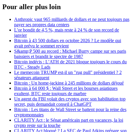
Pour aller plus loin
Anthropic vaut 965 milliards de dollars et ne peut toujours pas
payer ses propres data centers
L'or bondit de 4,5 %, mais reste à 24 % de son record de
janvier
Bitcoin à 43 500 dollars en octobre 2026 ? Le modèle qui
avait prévu le sommet revient
S&amp;P 500 au record : Michael Burry campe sur ses paris
baissiers et brandit le spectre de 1987
Bitcoin indécis : L’ATH de 2021 bloque toujours le cours du
BTC - Steady Lads
Le memecoin TRUMP est-il un "rug pull" présidentiel ? 2
sénateurs attaquent
Bitcoin : Un home-jacking à 245 millions de dollars déjoué
Bitcoin à 64 000 $ : Wall Street et les bourses asiatiques
exultent, BTC reste toujours de marbre
Un agent du FBI volait des cryptos avec son habilitation top
secret, puis demandait conseil à ChatGPT
Bitcoin : Les titans de Wall Street se battent pour la reine des
cryptomonnaies
CLARITY Act : le Sénat américain part en vacances, la loi
crypto reste sur la touche
CLARITY Act bloqué ? La SEC de Paul Atkins prépare son