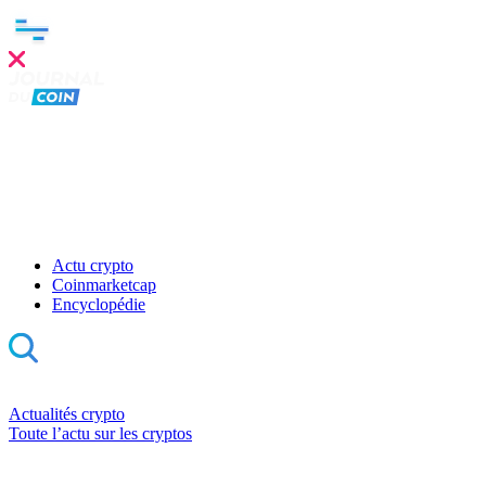
Actu crypto
Coinmarketcap
Encyclopédie
Actualités crypto
Toute l’actu sur les cryptos