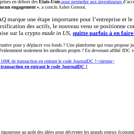
prises en dehors des
États-Unis
pour permettre aux investisseurs
d’acc
s aucun engagement »
, a conclu Asher Genoot.
 marque une étape importante pour l’entreprise et le
versification des actifs, le nouveau venu se positionne 
mise sur la crypto
made in US
,
quitte parfois à en fair
ernative pour y déplacer vos fonds ? Une plateforme qui vous propose 
 évidemment seulement les meilleurs projets ? En devenant affilié JDC v
transaction en entrant le code JournalDC !
se rigoureuse au goût des idées pour décrypter les grands enjeux économi