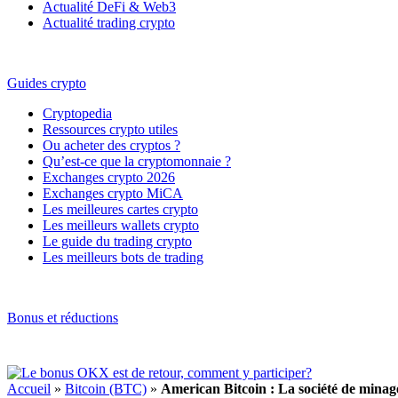
Actualité DeFi & Web3
Actualité trading crypto
Guides crypto
Cryptopedia
Ressources crypto utiles
Ou acheter des cryptos ?
Qu’est-ce que la cryptomonnaie ?
Exchanges crypto 2026
Exchanges crypto MiCA
Les meilleures cartes crypto
Les meilleurs wallets crypto
Le guide du trading crypto
Les meilleurs bots de trading
Bonus et réductions
Accueil
»
Bitcoin (BTC)
»
American Bitcoin : La société de mina