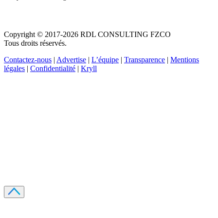
Copyright © 2017-2026 RDL CONSULTING FZCO
Tous droits réservés.
Contactez-nous
|
Advertise
|
L’équipe
|
Transparence
|
Mentions
légales
|
Confidentialité
|
Kryll
Recevez votre guide PDF complet de 39 pages
Comment débuter dans les cryptos en 2026
Recevoir
Oui, j'accepte de recevoir des emails selon votre
politique de confidentialité
.