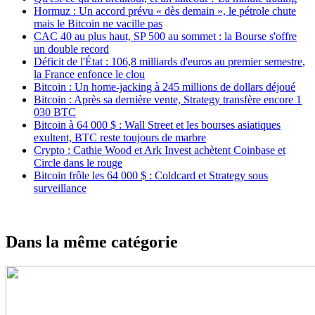
Hormuz : Un accord prévu « dès demain », le pétrole chute
mais le Bitcoin ne vacille pas
CAC 40 au plus haut, SP 500 au sommet : la Bourse s'offre
un double record
Déficit de l'État : 106,8 milliards d'euros au premier semestre,
la France enfonce le clou
Bitcoin : Un home-jacking à 245 millions de dollars déjoué
Bitcoin : Après sa dernière vente, Strategy transfère encore 1
030 BTC
Bitcoin à 64 000 $ : Wall Street et les bourses asiatiques
exultent, BTC reste toujours de marbre
Crypto : Cathie Wood et Ark Invest achètent Coinbase et
Circle dans le rouge
Bitcoin frôle les 64 000 $ : Coldcard et Strategy sous
surveillance
Dans la même catégorie