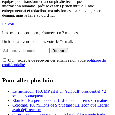
équipes pour transformer la complexité technique en une
information humaine, précise et sans jargon inutile. Entre
entrepreneuriat et rédaction, ma mission est claire : vulgariser
demain, mais le faire aujourd'hui.
En voir +
Les actus qui comptent, résumées
en 2 minutes.
Du lundi au vendredi, dans votre boîte mail.
Recevoir
Oui, j'accepte de recevoir des emails selon votre
politique de
confidentialité
.
Pour aller plus loin
Le memecoin TRUMP est-il un "rug pull" présidentiel ? 2
sénateurs attaquent
Elon Musk a perdu 600 milliards de dollars en six semaines
Coldcard, 100 millions de $ plus tard : La leçon que Ledger
avait déjà retenue
Qu'est-ce qu'un breakout, et un fakeout ? La minute trading