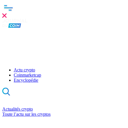
Actu crypto
Coinmarketcap
Encyclopédie
Actualités crypto
Toute l’actu sur les cryptos