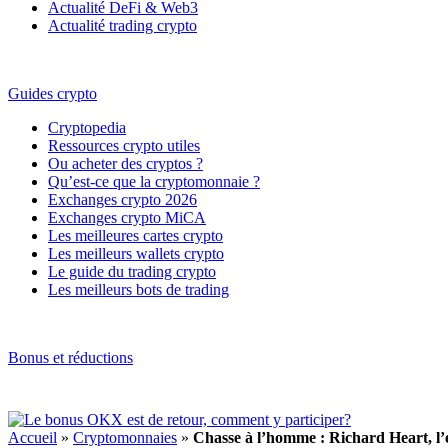
Actualité DeFi & Web3
Actualité trading crypto
Guides crypto
Cryptopedia
Ressources crypto utiles
Ou acheter des cryptos ?
Qu’est-ce que la cryptomonnaie ?
Exchanges crypto 2026
Exchanges crypto MiCA
Les meilleures cartes crypto
Les meilleurs wallets crypto
Le guide du trading crypto
Les meilleurs bots de trading
Bonus et réductions
Accueil
»
Cryptomonnaies
»
Chasse à l’homme : Richard Heart, l’e