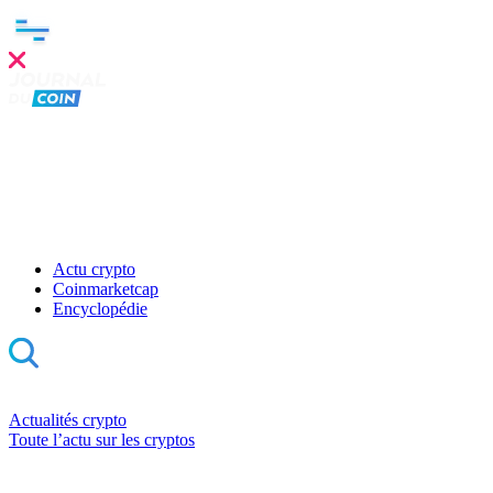
Actu crypto
Coinmarketcap
Encyclopédie
Actualités crypto
Toute l’actu sur les cryptos