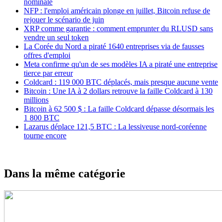
nominale
NFP : l'emploi américain plonge en juillet, Bitcoin refuse de
rejouer le scénario de juin
XRP comme garantie : comment emprunter du RLUSD sans
vendre un seul token
La Corée du Nord a piraté 1640 entreprises via de fausses
offres d'emploi
Meta confirme qu'un de ses modèles IA a piraté une entreprise
tierce par erreur
Coldcard : 119 000 BTC déplacés, mais presque aucune vente
Bitcoin : Une IA à 2 dollars retrouve la faille Coldcard à 130
millions
Bitcoin à 62 500 $ : La faille Coldcard dépasse désormais les
1 800 BTC
Lazarus déplace 121,5 BTC : La lessiveuse nord-coréenne
tourne encore
Dans la même catégorie