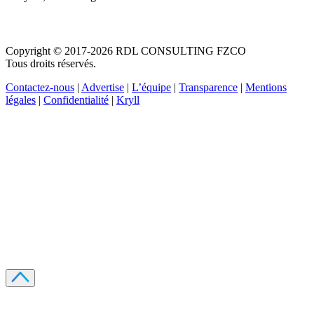
Copyright © 2017-2026 RDL CONSULTING FZCO
Tous droits réservés.
Contactez-nous
|
Advertise
|
L’équipe
|
Transparence
|
Mentions
légales
|
Confidentialité
|
Kryll
Recevez votre guide PDF complet de 39 pages
Comment débuter dans les cryptos en 2026
Recevoir
Oui, j'accepte de recevoir des emails selon votre
politique de confidentialité
.