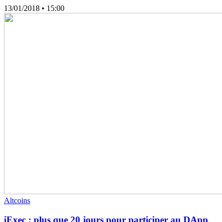
13/01/2018
• 15:00
Altcoins
iExec : plus que 20 jours pour participer au DApp