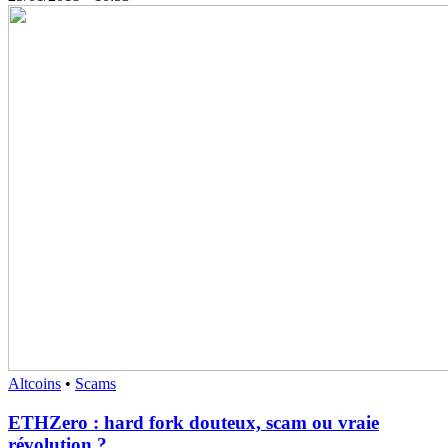
Altcoins
•
Scams
ETHZero : hard fork douteux, scam ou vraie
révolution ?