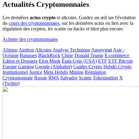
Actualités Cryptomonnaies
Les dernières
actus crypto
et altcoins. Gardez un œil sur l'évolution
du
cours des cryptomonnaies
, sur les dernières actus en lien avec la
régulation des cryptos, les scams ou hacks et bien plus encore.
Acheter des cryptomonnaies
Afrique
Airdrop
Altcoins
Analyse Technique
Anonymat
Asie -
Océanie
Banques
BlackRock
Chine
Donald Trump
E-commerce
Editos et Dossiers
Elon Musk
États-Unis (USA)
ETF
ETF Bitcoin
Europe
Gaming
Google (Alphabet)
Guides Crypto
Hebdo Crypto
Institutionnel
Justice
Meta Hebdo
Mining
Régulation
Cryptomonnaie
Russie
RWA
Salvador
Scams
Tokenisation
X
(Twitter)