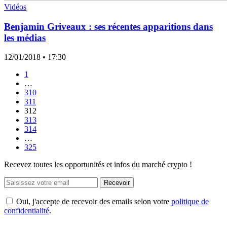
Vidéos
Benjamin Griveaux : ses récentes apparitions dans
les médias
12/01/2018
• 17:30
1
…
310
311
312
313
314
…
325
Recevez toutes les opportunités et infos du marché crypto !
Recevoir
Oui, j'accepte de recevoir des emails selon votre
politique de
confidentialité
.