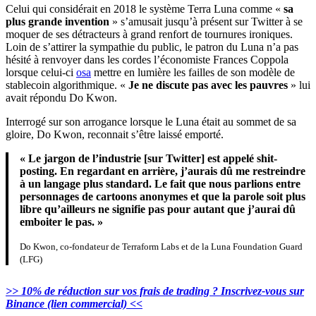
Celui qui considérait en 2018 le système Terra Luna comme «
sa
plus grande invention
» s’amusait jusqu’à présent sur Twitter à se
moquer de ses détracteurs à grand renfort de tournures ironiques.
Loin de s’attirer la sympathie du public, le patron du Luna n’a pas
hésité à renvoyer dans les cordes l’économiste Frances Coppola
lorsque celui-ci
osa
mettre en lumière les failles de son modèle de
stablecoin algorithmique. «
Je ne discute pas avec les pauvres
» lui
avait répondu Do Kwon.
Interrogé sur son arrogance lorsque le Luna était au sommet de sa
gloire, Do Kwon, reconnait s’être laissé emporté.
« Le jargon de l’industrie [sur Twitter] est appelé shit-
posting. En regardant en arrière, j’aurais dû me restreindre
à un langage plus standard. Le fait que nous parlions entre
personnages de cartoons anonymes et que la parole soit plus
libre qu’ailleurs ne signifie pas pour autant que j’aurai dû
emboiter le pas. »
Do Kwon, co-fondateur de Terraform Labs et de la Luna Foundation Guard
(LFG)
>> 10% de réduction sur vos frais de trading ? Inscrivez-vous sur
Binance (lien commercial) <<