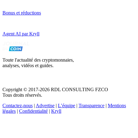
Bonus et réductions
Agent AI par Kryll
Toute l'actualité des cryptomonnaies,
analyses, vidéos et guides.
Copyright © 2017-2026 RDL CONSULTING FZCO
Tous droits réservés.
Contactez-nous
|
Advertise
|
L’équipe
|
Transparence
|
Mentions
légales
|
Confidentialité
|
Kryll
Recevez votre guide PDF complet de 39 pages