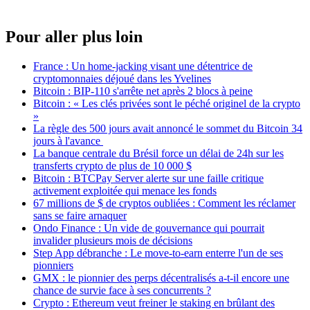
Pour aller plus loin
France : Un home-jacking visant une détentrice de
cryptomonnaies déjoué dans les Yvelines
Bitcoin : BIP-110 s'arrête net après 2 blocs à peine
Bitcoin : « Les clés privées sont le péché originel de la crypto
»
La règle des 500 jours avait annoncé le sommet du Bitcoin 34
jours à l'avance
La banque centrale du Brésil force un délai de 24h sur les
transferts crypto de plus de 10 000 $
Bitcoin : BTCPay Server alerte sur une faille critique
activement exploitée qui menace les fonds
67 millions de $ de cryptos oubliées : Comment les réclamer
sans se faire arnaquer
Ondo Finance : Un vide de gouvernance qui pourrait
invalider plusieurs mois de décisions
Step App débranche : Le move-to-earn enterre l'un de ses
pionniers
GMX : le pionnier des perps décentralisés a-t-il encore une
chance de survie face à ses concurrents ?
Crypto : Ethereum veut freiner le staking en brûlant des