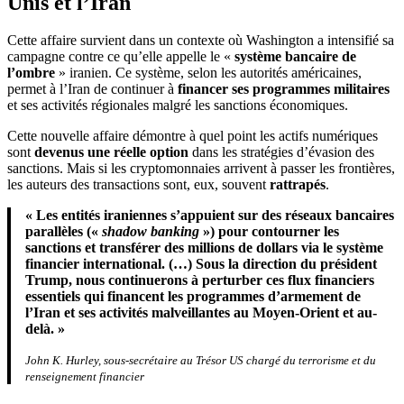
Unis et l’Iran
Cette affaire survient dans un contexte où Washington a intensifié sa
campagne contre ce qu’elle appelle le «
système bancaire de
l’ombre
» iranien. Ce système, selon les autorités américaines,
permet à l’Iran de continuer à
financer ses programmes militaires
et ses activités régionales malgré les sanctions économiques.
Cette nouvelle affaire démontre à quel point les actifs numériques
sont
devenus une réelle option
dans les stratégies d’évasion des
sanctions. Mais si les cryptomonnaies arrivent à passer les frontières,
les auteurs des transactions sont, eux, souvent
rattrapés
.
« Les entités iraniennes s’appuient sur des réseaux bancaires
parallèles («
shadow banking
») pour contourner les
sanctions et transférer des millions de dollars via le système
financier international. (…) Sous la direction du président
Trump, nous continuerons à perturber ces flux financiers
essentiels qui financent les programmes d’armement de
l’Iran et ses activités malveillantes au Moyen-Orient et au-
delà. »
John K. Hurley, sous-secrétaire au Trésor US chargé du terrorisme et du
renseignement financier