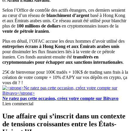
et
Arash Estaki Alivand
.
Selon l’Office de contrôle des actifs étrangers, ces derniers seraient
au cœur d’un réseau de
blanchiment d’argent
basé à Hong Kong
et aux Émirats arabes unis. Ce réseau aurait été utilisé pour blanchir
plus de
100 millions de dollars
en cryptomonnaies issues de la
vente de pétrole iranien
.
Plus en détail, l’OFAC accuse les deux hommes d’avoir utilisé des
entreprises écrans à Hong Kong et aux Émirats arabes unis
pour dissimuler les flux financiers liés à la vente de ce pétrole
iranien. Ces fonds auraient ensuite été
transférés en
cryptomonnaies pour échapper aux sanctions internationales
.
25€ de bienvenue pour 100€ tradés + 10K$ de trading sans frais à la
création de votre compte + 10% d'APY sur vos dépôts en crypto, ça
vous dit ? !
Ne ratez pas cette occasion, créez votre compte sur Bitvavo
Lien commercial
Une affaire qui s’inscrit dans un contexte
de tensions croissantes entre les États-