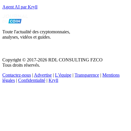
Agent AI par Kryll
Toute l'actualité des cryptomonnaies,
analyses, vidéos et guides.
Copyright © 2017-2026 RDL CONSULTING FZCO
Tous droits réservés.
Contactez-nous
|
Advertise
|
L’équipe
|
Transparence
|
Mentions
légales
|
Confidentialité
|
Kryll
Recevez votre guide PDF complet de 39 pages
Comment débuter dans les cryptos en 2026
Recevoir
Oui, j'accepte de recevoir des emails selon votre
politique de confidentialité
.