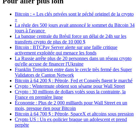
Pour aller plus loin
Bitcoin : « Les clés privées sont le péché originel de la crypto
»
La règle des 500 jours avait annoncé le sommet du Bitcoin 34
jours à l'avance
La banque centrale du Brésil force un délai de 24h sur les
transferts crypto de plus de 10 000 $
Bitcoin : BTCPay Server alerte sur une faille critique
activement exploitée qui menace les fonds
La Russie arrête plus de 20 personnes dans un réseau crypto
qu'elle accuse de financer l'Ukraine
Franklin Templeton entre dans le cercle très fermé des Super
Validators de Canton Network
Bitcoin à 64 200 $ : Pétrole, Fed et Congrès figent le marché
Crypto : Wintermute obtient son sésame pour Wall Street
Crypto : 30 millions de dollars volés sous la contrainte, la
France en première ligne
Économie : Plus de 2 000 milliards pour Wall Street en un
mois, presque rien pour Bitcoin
Bitcoin à 64 700 $ : Pétrole, SpaceX et altcoins sous pression
Crypto US : Un ex-policier braque un adolescent et prend
perpète