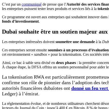
C’est par un
communiqué
de presse que l’
Autorité des services fina
les entreprises puissent tester leurs produits et services liés à la
tokeni
Ce programme est ouvert aux entreprises qui souhaitent innover dans 
fonds d’investissement
.
Dubaï souhaite être un soutien majeur aux 
Les entreprises intéressées doivent
soumettre une demande
à la
Duba
Ces entreprises seront ensuite
soumises à un processus d’évaluation
cet environnement «
sandbox
» pour la tokenisation. Ces sociétés triée
Ainsi, ce bac à sable sera divisé en
deux phases
: la première concern
À chaque étape, la DFSA offrira un soutien personnalisé pour aider le
La tokenisation RWA est particulièrement prometteuse 
confirme son rôle de pionnier dans l’adoption des tech
autorités financières dubaïotes ont
donné un feu vert 
Ledger) à l’émirat.
La réglementation évolue, et de nombreux utilisateurs cherchent déso
lecteurs du Journal du Coin : jusqu’à 400 € en Bitcoin, 8 % de bonus 