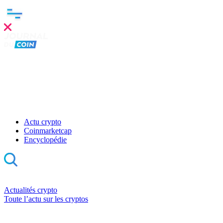
Actu crypto
Coinmarketcap
Encyclopédie
Actualités crypto
Toute l’actu sur les cryptos