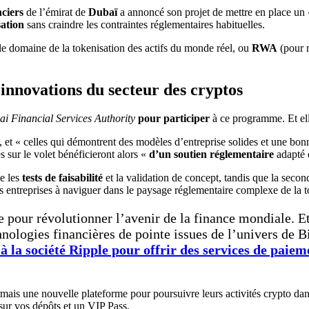
nciers
de l’émirat de
Dubaï
a annoncé son projet de mettre en place un
sation
sans craindre les contraintes réglementaires habituelles.
le domaine de la tokenisation des actifs du monde réel, ou
RWA
(pour r
innovations du secteur des cryptos
i Financial Services Authority
pour participer
à ce programme. Et ell
, et « celles qui démontrent des modèles d’entreprise solides et une bo
s sur le volet bénéficieront alors «
d’un soutien réglementaire
adapté e
e les
tests de faisabilité
et la validation de concept, tandis que la secon
s entreprises à naviguer dans le paysage réglementaire complexe de la t
pour révolutionner l’avenir de la finance mondiale. Et
nologies financières de pointe issues de l’univers de B
à la société Ripple pour offrir des services de paiem
rmais une nouvelle plateforme pour poursuivre leurs activités crypto d
sur vos dépôts et un VIP Pass.