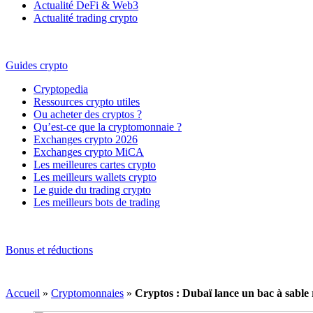
Actualité DeFi & Web3
Actualité trading crypto
Guides crypto
Cryptopedia
Ressources crypto utiles
Ou acheter des cryptos ?
Qu’est-ce que la cryptomonnaie ?
Exchanges crypto 2026
Exchanges crypto MiCA
Les meilleures cartes crypto
Les meilleurs wallets crypto
Le guide du trading crypto
Les meilleurs bots de trading
Bonus et réductions
Accueil
»
Cryptomonnaies
»
Cryptos : Dubaï lance un bac à sable