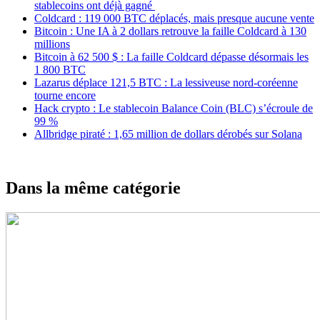
stablecoins ont déjà gagné
Coldcard : 119 000 BTC déplacés, mais presque aucune vente
Bitcoin : Une IA à 2 dollars retrouve la faille Coldcard à 130
millions
Bitcoin à 62 500 $ : La faille Coldcard dépasse désormais les
1 800 BTC
Lazarus déplace 121,5 BTC : La lessiveuse nord-coréenne
tourne encore
Hack crypto : Le stablecoin Balance Coin (BLC) s’écroule de
99 %
Allbridge piraté : 1,65 million de dollars dérobés sur Solana
Dans la même catégorie