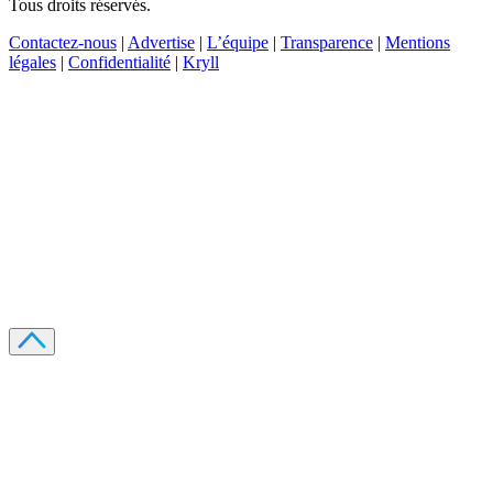
Tous droits réservés.
Contactez-nous
|
Advertise
|
L’équipe
|
Transparence
|
Mentions
légales
|
Confidentialité
|
Kryll
Recevez votre guide PDF complet de 39 pages
Comment débuter dans les cryptos en 2026
Recevoir
Oui, j'accepte de recevoir des emails selon votre
politique de confidentialité
.