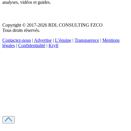
analyses, vidéos et guides.
Copyright © 2017-2026 RDL CONSULTING FZCO
Tous droits réservés.
Contactez-nous
|
Advertise
|
L’équipe
|
Transparence
|
Mentions
légales
|
Confidentialité
|
Kryll
Recevez votre guide PDF complet de 39 pages
Comment débuter dans les cryptos en 2026
Recevoir
Oui, j'accepte de recevoir des emails selon votre
politique de confidentialité
.