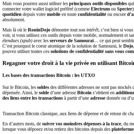
Mais vous pourrez aussi utiliser les
principaux outils disponibles
qui
connecter votre wallet logiciel préféré (comme
Electrum
ou
Specter
)
quotidien
depuis votre
mobile
en toute
confidentialité
ou encore
d’a
absolument.
Mais là où le
RoninDojo
démontre tout son
intérêt
, c’est bien si vo
voir, si vous utilisez ces outils depuis votre mobile, normalement et
étendues (xpub)
avec les
serveurs de Samourai
… ce qui peut sembler
C’est pourquoi le coeur atomique de la solution de Samourai, le
Dojo
pouvez utiliser toutes ces
solutions de confidentialité sans vous co
Regagner votre droit à la vie privée en utilisant Bitc
Les bases des transactions Bitcoin : les UTXO
Sur le Bitcoin, les
soldes
des différentes adresses ne sont pas stockés
dépensée. Ainsi, le
solde
d’une adresse
Bitcoin
s’obtient en
additionn
des liens entre les transactions
à partir d’une
adresse
donnée ou d’un
Transaction Bitcoin classique, aux liens de dépense et de retour de cha
En d’autres mots, de
suivre vos moindres dépenses à la trace
, du m
lorsque vous déposez et/ou retirez des bitcoins depuis des
plateforme