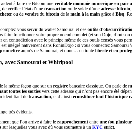
 aident à faire de Bitcoin une
véritable monnaie numérique en pair à
, de vérifier l’état d’une
transaction
ou le solde d’une
adresse bitcoin
,
cheter
ou de
vendre
du
bitcoin
de la
main à la main
grâce à
Bisq
, R
us comptez vous servir du wallet Samourai et des
outils d’obscurcificati
 sans faire fonctionner votre propre noeud complet (et son Dojo, d’où s
 en contradiction avec le principe même de ces outils censés vous permet
, est intégré nativement dans RoninDojo : si vous connectez Samourai Wa
mpromettre
auprès de Samourai, et donc… en toute
liberté
et
en protég
oin, avec Samourai et Whirlpool
 de la même façon que sur un
registre
bancaire classique. On parle de
m
ant toutes les sorties
vers cette adresse qui n’ont pas encore été dépe
 identifiant de
transaction
, et d’ainsi r
econstituer tout l’historique r
nge très évidents.
oment que l’on arrive à faire le
rapprochement
entre
une (ou plusieur
s
sur lesquelles vous avez dû vous soumettre à un
KYC
strict
.