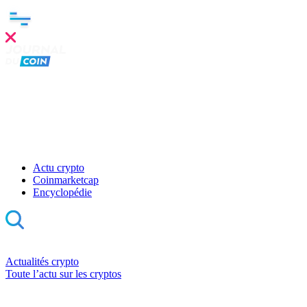
Actu crypto
Coinmarketcap
Encyclopédie
Actualités crypto
Toute l’actu sur les cryptos