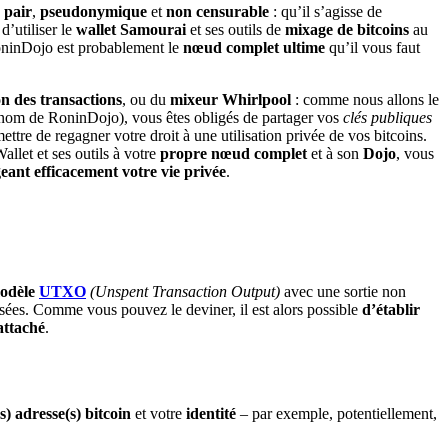
 pair
,
pseudonymique
et
non censurable
: qu’il s’agisse de
 d’utiliser le
wallet Samourai
et ses outils de
mixage de bitcoins
au
oninDojo est probablement le
nœud complet ultime
qu’il vous faut
on des transactions
, ou du
mixeur Whirlpool
: comme nous allons le
on nom de RoninDojo), vous êtes obligés de partager vos
clés publiques
tre de regagner votre droit à une utilisation privée de vos bitcoins.
llet et ses outils à votre
propre
nœud
complet
et à son
Dojo
, vous
eant efficacement votre vie privée
.
odèle
UTXO
(Unspent Transaction Output)
avec une sortie non
nsées. Comme vous pouvez le deviner, il est alors possible
d’établir
attaché
.
s) adresse(s) bitcoin
et votre
identité
– par exemple, potentiellement,