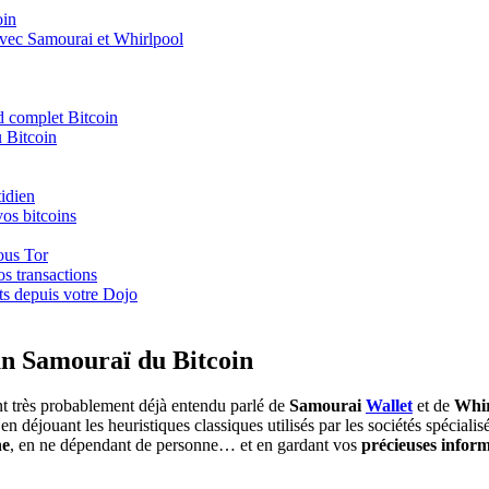
oin
, avec Samourai et Whirlpool
d complet Bitcoin
u Bitcoin
idien
os bitcoins
ous Tor
os transactions
ts depuis votre Dojo
un Samouraï du Bitcoin
nt très probablement déjà entendu parlé de
Samourai
Wallet
et de
Whir
en déjouant les heuristiques classiques utilisés par les sociétés spéciali
ne
, en ne dépendant de personne… et en gardant vos
précieuses inform