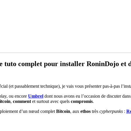
 tuto complet pour installer RoninDojo et 
écial (et passablement technique), je vais vous présenter pas-à-pas l’ins
play, ou encore
Umbrel
dont nous avons eu l’occasion de discuter dans
tcoin
,
comment
et surtout avec quels
compromis
.
 déploiement d’un nœud complet
Bitcoin
, aux
ethos
très
cypherpunks
:
R