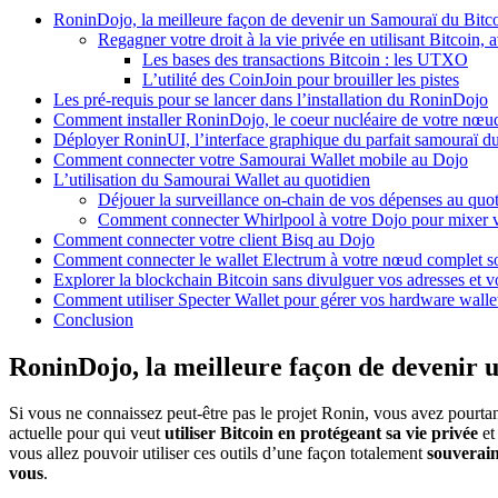
RoninDojo, la meilleure façon de devenir un Samouraï du Bitc
Regagner votre droit à la vie privée en utilisant Bitcoin
Les bases des transactions Bitcoin : les UTXO
L’utilité des CoinJoin pour brouiller les pistes
Les pré-requis pour se lancer dans l’installation du RoninDojo
Comment installer RoninDojo, le coeur nucléaire de votre nœu
Déployer RoninUI, l’interface graphique du parfait samouraï d
Comment connecter votre Samourai Wallet mobile au Dojo
L’utilisation du Samourai Wallet au quotidien
Déjouer la surveillance on-chain de vos dépenses au quot
Comment connecter Whirlpool à votre Dojo pour mixer v
Comment connecter votre client Bisq au Dojo
Comment connecter le wallet Electrum à votre nœud complet s
Explorer la blockchain Bitcoin sans divulguer vos adresses et v
Comment utiliser Specter Wallet pour gérer vos hardware walle
Conclusion
RoninDojo, la meilleure façon de devenir 
Si vous ne connaissez peut-être pas le projet Ronin, vous avez pourta
actuelle pour qui veut
utiliser Bitcoin en protégeant sa vie privée
et 
vous allez pouvoir utiliser ces outils d’une façon totalement
souverai
vous
.