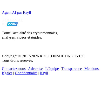
Agent AI par Kryll
Toute l'actualité des cryptomonnaies,
analyses, vidéos et guides.
Copyright © 2017-2026 RDL CONSULTING FZCO
Tous droits réservés.
Contactez-nous
|
Advertise
|
L’équipe
|
Transparence
|
Mentions
légales
|
Confidentialité
|
Kryll
Recevez votre guide PDF complet de 39 pages
Comment débuter dans les cryptos en 2026
Recevoir