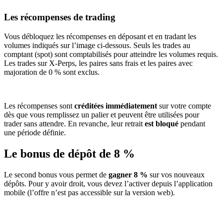
Les récompenses de trading
Vous débloquez les récompenses en déposant et en tradant les
volumes indiqués sur l’image ci-dessous. Seuls les trades au
comptant (spot) sont comptabilisés pour atteindre les volumes requis.
Les trades sur X-Perps, les paires sans frais et les paires avec
majoration de 0 % sont exclus.
Les récompenses sont
créditées immédiatement
sur votre compte
dès que vous remplissez un palier et peuvent être utilisées pour
trader sans attendre. En revanche, leur retrait
est bloqué
pendant
une période définie.
Le bonus de dépôt de 8 %
Le second bonus vous permet de
gagner 8 %
sur vos nouveaux
dépôts. Pour y avoir droit, vous devez l’activer depuis l’application
mobile (l’offre n’est pas accessible sur la version web).