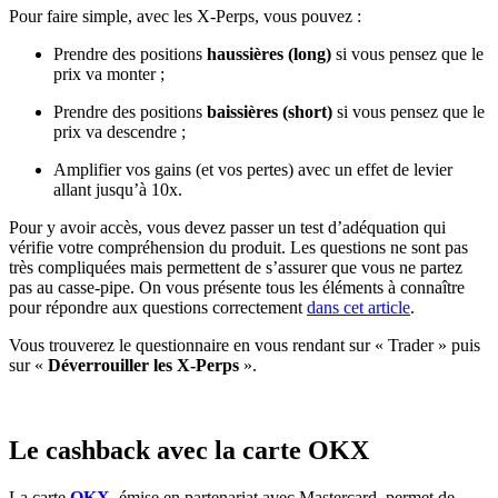
Pour faire simple, avec les X-Perps, vous pouvez :
Prendre des positions
haussières (long)
si vous pensez que le
prix va monter ;
Prendre des positions
baissières (short)
si vous pensez que le
prix va descendre ;
Amplifier vos gains (et vos pertes) avec un effet de levier
allant jusqu’à 10x.
Pour y avoir accès, vous devez passer un test d’adéquation qui
vérifie votre compréhension du produit. Les questions ne sont pas
très compliquées mais permettent de s’assurer que vous ne partez
pas au casse-pipe. On vous présente tous les éléments à connaître
pour répondre aux questions correctement
dans cet article
.
Vous trouverez le questionnaire en vous rendant sur « Trader » puis
sur «
Déverrouiller les X-Perps
».
Le cashback avec la carte OKX
La carte
OKX
, émise en partenariat avec Mastercard, permet de