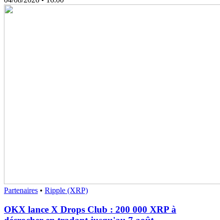
Partenaires
•
Ripple (XRP)
OKX lance X Drops Club : 200 000 XRP à