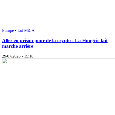
Europe
•
Loi MiCA
Aller en prison pour de la crypto : La Hongrie fait
marche arrière
29/07/2026
• 15:18