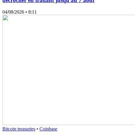
décrocher en tradant jusqu'au 7 août
04/08/2026
• 8:11
Bitcoin treasuries
•
Coinbase