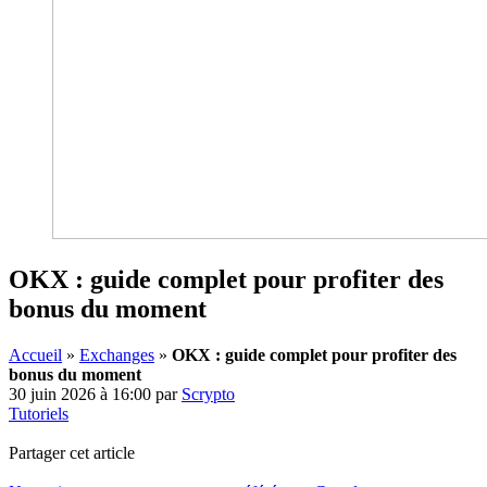
OKX : guide complet pour profiter des
bonus du moment
Accueil
»
Exchanges
»
OKX : guide complet pour profiter des
bonus du moment
30 juin 2026 à 16:00
par
Scrypto
Tutoriels
Partager cet article