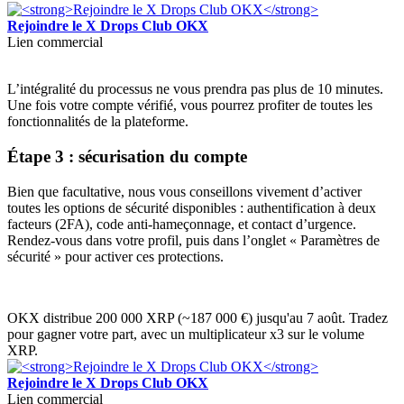
Rejoindre le X Drops Club OKX
Lien commercial
L’intégralité du processus ne vous prendra pas plus de 10 minutes.
Une fois votre compte vérifié, vous pourrez profiter de toutes les
fonctionnalités de la plateforme.
Étape 3 : sécurisation du compte
Bien que facultative, nous vous conseillons vivement d’activer
toutes les options de sécurité disponibles : authentification à deux
facteurs (2FA), code anti-hameçonnage, et contact d’urgence.
Rendez-vous dans votre profil, puis dans l’onglet « Paramètres de
sécurité » pour activer ces protections.
OKX distribue 200 000 XRP (~187 000 €) jusqu'au 7 août. Tradez
pour gagner votre part, avec un multiplicateur x3 sur le volume
XRP.
Rejoindre le X Drops Club OKX
Lien commercial