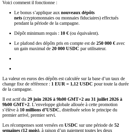
Voici comment il fonctionne :
Le bonus s’applique aux
nouveaux dépôts
nets
(cryptomonnaies ou monnaies fiduciaires) effectués
pendant la période de la campagne.
Dépôt minimum requis :
10 €
(ou équivalent).
Le plafond des dépôts pris en compte est de
250 000 €
avec
un gain maximal de
20 000 USDC
par utilisateur.
La valeur en euros des dépôts est calculée sur la base d’un taux de
change fixe de référence :
1 EUR = 1,12 USDC
pour toute la durée
de la campagne.
Il est actif du
29 juin 2026 à 9h00 GMT+2 au 31 juillet 2026 à
9h00 GMT+2
. L’enveloppe globale allouée à cette promotion
s’élève à
10 millions d’USDC
, distribuée selon le principe du
premier arrivé, premier servi.
Les récompenses sont versées en
USDC
sur une période de
52
semaines (12 mois)
, à raison d’un paiement toutes les deux