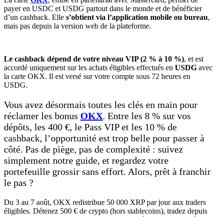
payer en USDC et USDG partout dans le monde et de bénéficier
d’un cashback. Elle
s’obtient via l’application mobile ou bureau
,
mais pas depuis la version web de la plateforme.
Le cashback dépend de votre niveau VIP (2 % à 10 %)
, et est
accordé uniquement sur les achats éligibles effectués en
USDG
avec
la carte OKX. Il est versé sur votre compte sous 72 heures en
USDG.
Vous avez désormais toutes les clés en main pour
réclamer les bonus
OKX
. Entre les 8 % sur vos
dépôts, les 400 €, le Pass VIP et les 10 % de
cashback, l’opportunité est trop belle pour passer à
côté. Pas de piège, pas de complexité : suivez
simplement notre guide, et regardez votre
portefeuille grossir sans effort. Alors, prêt à franchir
le pas ?
Du 3 au 7 août, OKX redistribue 50 000 XRP par jour aux traders
éligibles. Détenez 500 € de crypto (hors stablecoins), tradez depuis