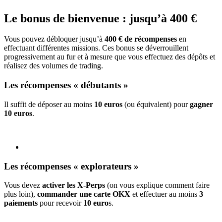
Le bonus de bienvenue : jusqu’à 400 €
Vous pouvez débloquer jusqu’à
400 € de récompenses
en
effectuant différentes missions. Ces bonus se déverrouillent
progressivement au fur et à mesure que vous effectuez des dépôts et
réalisez des volumes de trading.
Les récompenses « débutants »
Il suffit de déposer au moins
10 euros
(ou équivalent) pour
gagner
10 euros
.
Les récompenses « explorateurs »
Vous devez
activer les X-Perps
(on vous explique comment faire
plus loin),
commander une carte OKX
et effectuer au moins
3
paiements
pour recevoir
10 euro
s.