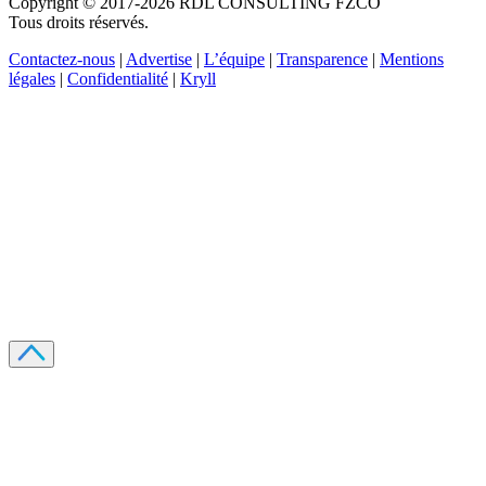
Copyright © 2017-2026 RDL CONSULTING FZCO
Tous droits réservés.
Contactez-nous
|
Advertise
|
L’équipe
|
Transparence
|
Mentions
légales
|
Confidentialité
|
Kryll
Recevez votre guide PDF complet de 39 pages
Comment débuter dans les cryptos en 2026
Recevoir
Oui, j'accepte de recevoir des emails selon votre
politique de confidentialité
.