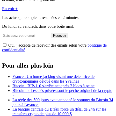
En voir +
Les actus qui comptent, résumées
en 2 minutes.
Du lundi au vendredi, dans votre boîte mail.
Recevoir
Oui, j'accepte de recevoir des emails selon votre
politique de
confidentialité
.
Pour aller plus loin
France : Un home-jacking visant une détentrice de
cryptomonnaies déjoué dans les Yvelines
Bitcoin : BIP-110 s'arrête net après 2 blocs à peine
Bitcoin : « Les clés privées sont le péché originel de la crypto
»
La règle des 500 jours avait annoncé le sommet du Bitcoin 34
jours à l'avance
La banque centrale du Brésil force un délai de 24h sur les
transferts crypto de plus de 10 000 $