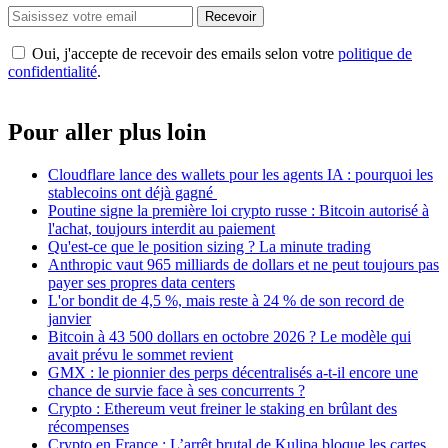
Recevoir
Oui, j'accepte de recevoir des emails selon votre
politique de
confidentialité
.
Pour aller plus loin
Cloudflare lance des wallets pour les agents IA : pourquoi les
stablecoins ont déjà gagné
Poutine signe la première loi crypto russe : Bitcoin autorisé à
l'achat, toujours interdit au paiement
Qu'est-ce que le position sizing ? La minute trading
Anthropic vaut 965 milliards de dollars et ne peut toujours pas
payer ses propres data centers
L'or bondit de 4,5 %, mais reste à 24 % de son record de
janvier
Bitcoin à 43 500 dollars en octobre 2026 ? Le modèle qui
avait prévu le sommet revient
GMX : le pionnier des perps décentralisés a-t-il encore une
chance de survie face à ses concurrents ?
Crypto : Ethereum veut freiner le staking en brûlant des
récompenses
Crypto en France : L’arrêt brutal de Kulipa bloque les cartes