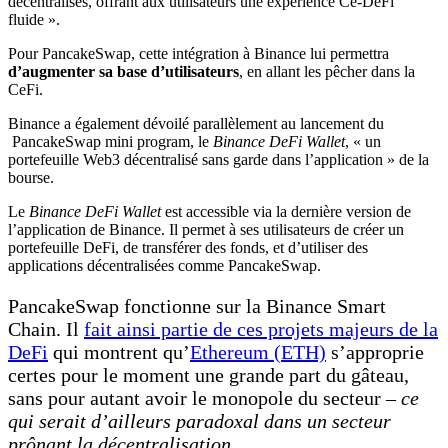
décentralisés, offrant aux utilisateurs une expérience Ce-DeFi
fluide ».
Pour PancakeSwap, cette intégration à Binance lui permettra
d’augmenter sa base d’utilisateurs
, en allant les pêcher dans la
CeFi.
Binance a également dévoilé parallèlement au lancement du
PancakeSwap mini program, le
Binance DeFi Wallet
, « un
portefeuille Web3 décentralisé sans garde dans l’application » de la
bourse.
Le
Binance DeFi Wallet
est accessible via la dernière version de
l’application de Binance. Il permet à ses utilisateurs de créer un
portefeuille DeFi, de transférer des fonds, et d’utiliser des
applications décentralisées comme PancakeSwap.
PancakeSwap fonctionne sur la Binance Smart
Chain. Il
fait ainsi partie de ces projets majeurs de la
DeFi
qui montrent qu’
Ethereum (ETH)
s’approprie
certes pour le moment une grande part du gâteau,
sans pour autant avoir le monopole du secteur –
ce
qui serait d’ailleurs paradoxal dans un secteur
prônant la décentralisation
.