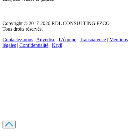
Copyright © 2017-2026 RDL CONSULTING FZCO
Tous droits réservés.
Contactez-nous
|
Advertise
|
L’équipe
|
Transparence
|
Mentions
légales
|
Confidentialité
|
Kryll
Recevez votre guide PDF complet de 39 pages
Comment débuter dans les cryptos en 2026
Recevoir
Oui, j'accepte de recevoir des emails selon votre
politique de confidentialité
.