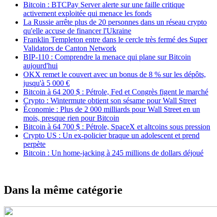
Bitcoin : BTCPay Server alerte sur une faille critique
activement exploitée qui menace les fonds
La Russie arrête plus de 20 personnes dans un réseau crypto
qu'elle accuse de financer l'Ukraine
Franklin Templeton entre dans le cercle très fermé des Super
Validators de Canton Network
BIP-110 : Comprendre la menace qui plane sur Bitcoin
aujourd'hui
OKX remet le couvert avec un bonus de 8 % sur les dépôts,
jusqu'à 5 000 €
Bitcoin à 64 200 $ : Pétrole, Fed et Congrès figent le marché
Crypto : Wintermute obtient son sésame pour Wall Street
Économie : Plus de 2 000 milliards pour Wall Street en un
mois, presque rien pour Bitcoin
Bitcoin à 64 700 $ : Pétrole, SpaceX et altcoins sous pression
Crypto US : Un ex-policier braque un adolescent et prend
perpète
Bitcoin : Un home-jacking à 245 millions de dollars déjoué
Dans la même catégorie